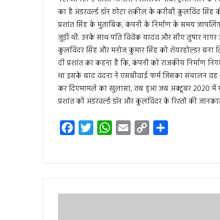
का है अंडरवर्ल्ड डॉन छोटा शकील के करीबी कुलविंद सिं
प्रशांत सिंह के मुताबिक, कंपनी के निर्माण के समय जापल
जुड़ी थी. उनके साथ पति विवेक यादव और सीए तुषार नागर ज
कुलविंदर सिंह और मनोज कुमार सिंह को शेयरहोल्डर बना ल
दी प्रशांत का कहना है कि, कंपनी को राजकीय निर्माण निग
था इसके बाद वंदना ने एसबीवाई फर्म जिसका संचालन वह 
कर दिएमामले का खुलासा, तब हुआ जब अक्टूबर 2020 में मुम्
प्रशांत को अंडरवर्ल्ड डॉन और कुलविंदर के रिश्तों की जान
F
T
W
E
C
S
a
w
h
m
o
h
c
i
a
a
p
a
e
t
t
i
y
r
b
t
s
l
L
e
o
e
A
i
o
r
p
n