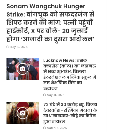
Sonam Wangchuk Hunger
Strike: वांगचुक को सफदरजंग से
शिफ्ट करने की मांग: पत्नी पहुंचीं
हाईकोर्ट, X पर बोले- 20 जुलाई
होगा ‘आजादी का दूसरा आंदोलन’
July 19, 2026
Lucknow News: बंसल
क्लासेस (कोटा) का लखनऊ
में भव्य शुभारंभ, बिमला
इंटरनेशनल पब्लिक स्कूल में
नए शैक्षणिक विंग का
उद्घाटन
May 31, 2026
72 घंटे में 30 करोड़ व्यू: विजय
देवरकोंडा–रश्मिका मंदाना के
साथ मान्यवर-मोहे का कैंपेन
हुआ वायरल
March 6, 2026