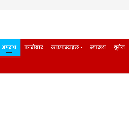
अपराध
कारोबार
लाइफस्टाइल
स्वास्थ्य
वूमेन