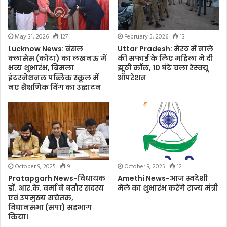
May 31, 2026
127
February 5, 2026
13
Lucknow News: बंसल
Uttar Pradesh: मेरठ में नाले
क्लासेस (कोटा) का लखनऊ में
की सफाई के लिए महिला ने दी
भव्य शुभारंभ, बिमला
झूठी कॉल, 10 घंटे चला रेस्क्यू
इंटरनेशनल पब्लिक स्कूल में
ऑपरेशन
नए शैक्षणिक विंग का उद्घाटन
October 9, 2025
9
October 9, 2025
12
Pratapgarh News-विधायक
Amethi News-आज स्वदेशी
डॉ. आर.के. वर्मा ने बतौर सदस्य
मेले का शुभारंभ करेंगे राज्य मंत्री
एवं उपमुख्य सचेतक,
विधानसभा (सपा) सहभाग
किया।