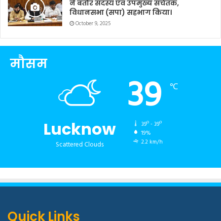
ने बतौर सदस्य एवं उपमुख्य सचेतक,
विधानसभा (सपा) सहभाग किया।
October 9, 2025
मौसम
39
℃
Lucknow
39º - 39º
19%
2.2 km/h
Scattered Clouds
Quick Links