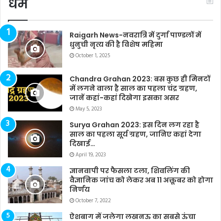
धर्म
Raigarh News-नवरात्रि में दुर्गा पाण्डलों में
धुनुची नृत्य की है विशेष महिमा
October 1, 2025
Chandra Grahan 2023: बस कुछ ही मिनटों
में लगने वाला है साल का पहला चंद्र ग्रहण,
जानें कहां-कहां दिखेगा इसका असर
May 5, 2023
Surya Grahan 2023: इस दिन लग रहा है
साल का पहला सूर्य ग्रहण, जानिए कहां देगा
दिखाई…
April 19, 2023
ज्ञानवापी पर फैसला टला, शिवलिंग की
वैज्ञानिक जांच को लेकर अब 11 अक्तूबर को होगा
निर्णय
October 7, 2022
ऐशबाग में जलेगा लखनऊ का सबसे ऊंचा