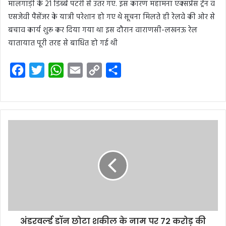
मालगाड़ी के 21 डिब्बे पटरी से उतर गए. इस कारण महामना एक्सप्रेस ट्रेन व
एसजेवी पैसेंजर के यात्री परेशान हो गए थे सूचना मिलते ही रेलवे की ओर से
बचाव कार्य शुरू कर दिया गया था इस दौरान वाराणसी-लखनऊ रेल
यातायात पूरी तरह से बाधित हो गई थी
F
T
W
E
C
S
a
w
h
m
o
h
c
i
a
a
p
a
e
t
t
i
y
r
b
t
s
l
L
e
o
e
A
i
o
r
p
n
k
p
k
अंडरवर्ल्‍ड डॉन छोटा शकील के नाम पर 72 करोड़ की