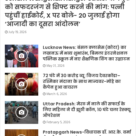
को सफदरजंग से शिफ्ट करने की मांग: पत्नी
पहुंचीं हाईकोर्ट, X पर बोले- 20 जुलाई होगा
‘आजादी का दूसरा आंदोलन’
July 19, 2026
Lucknow News: बंसल क्लासेस (कोटा) का
लखनऊ में भव्य शुभारंभ, बिमला इंटरनेशनल
पब्लिक स्कूल में नए शैक्षणिक विंग का उद्घाटन
May 31, 2026
72 घंटे में 30 करोड़ व्यू: विजय देवरकोंडा–
रश्मिका मंदाना के साथ मान्यवर-मोहे का
कैंपेन हुआ वायरल
March 6, 2026
Uttar Pradesh: मेरठ में नाले की सफाई के
लिए महिला ने दी झूठी कॉल, 10 घंटे चला रेस्क्यू
ऑपरेशन
February 5, 2026
Pratapgarh News-विधायक डॉ. आर.के. वर्मा