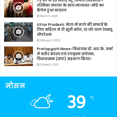
72 घंटे में 30 करोड़ व्यू: विजय देवरकोंडा–
रश्मिका मंदाना के साथ मान्यवर-मोहे का
कैंपेन हुआ वायरल
March 6, 2026
Uttar Pradesh: मेरठ में नाले की सफाई के
लिए महिला ने दी झूठी कॉल, 10 घंटे चला रेस्क्यू
ऑपरेशन
February 5, 2026
Pratapgarh News-विधायक डॉ. आर.के. वर्मा
ने बतौर सदस्य एवं उपमुख्य सचेतक,
विधानसभा (सपा) सहभाग किया।
October 9, 2025
मौसम
39
℃