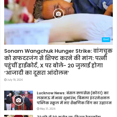
दिल्ली
Sonam Wangchuk Hunger Strike: वांगचुक
को सफदरजंग से शिफ्ट करने की मांग: पत्नी
पहुंचीं हाईकोर्ट, X पर बोले- 20 जुलाई होगा
‘आजादी का दूसरा आंदोलन’
July 19, 2026
Lucknow News: बंसल क्लासेस (कोटा) का
लखनऊ में भव्य शुभारंभ, बिमला इंटरनेशनल
पब्लिक स्कूल में नए शैक्षणिक विंग का उद्घाटन
May 31, 2026