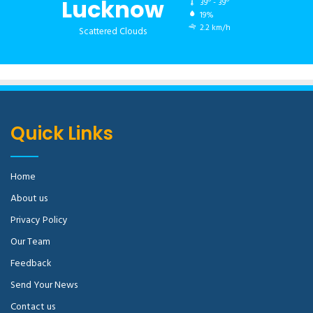
Lucknow
39º - 39º
19%
2.2 km/h
Scattered Clouds
Quick Links
Home
About us
Privacy Policy
Our Team
Feedback
Send Your News
Contact us