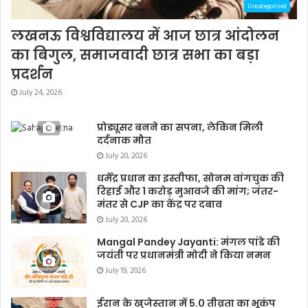
Uncategorized
लखनऊ विश्वविद्यालय में आज छात्र आंदोलन
का बिगुल, समाजवादी छात्र सभा का बड़ा
प्रदर्शन
July 24, 2026
प्रोड्यूसर बनने का सपना, लेकिन मिली
दर्दनाक मौत
July 20, 2026
धर्मेंद्र प्रधान का इस्तीफा, सोनम वांगचुक की
रिहाई और 1 करोड़ मुआवजे की मांग; जंतर-
मंतर से CJP का केंद्र पर दबाव
July 20, 2026
Mangal Pandey Jayanti: मंगल पांडे की
जयंती पर प्रधानमंत्री मोदी ने किया नमन
July 19, 2026
ईरान के खुजेस्तान में 5.0 तीव्रता का भूकंप