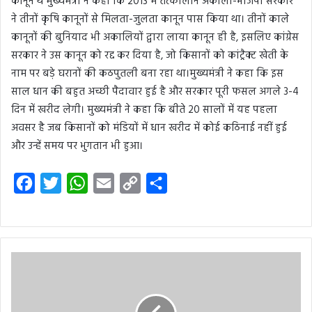
कानून थे मुख्यमंत्री ने कहा कि 2013 में तत्कालीन अकाली-भाजपा सरकार
ने तीनों कृषि कानूनों से मिलता-जुलता कानून पास किया था। तीनों काले
कानूनों की बुनियाद भी अकालियों द्वारा लाया कानून ही है, इसलिए कांग्रेस
सरकार ने उस कानून को रद्द कर दिया है, जो किसानों को कांट्रैक्ट खेती के
नाम पर बड़े घरानों की कठपुतली बना रहा था।मुख्यमंत्री ने कहा कि इस
साल धान की बहुत अच्छी पैदावार हुई है और सरकार पूरी फसल अगले 3-4
दिन में खरीद लेगी। मुख्यमंत्री ने कहा कि बीते 20 सालों में यह पहला
अवसर है जब किसानों को मंडियों में धान खरीद में कोई कठिनाई नहीं हुई
और उन्हें समय पर भुगतान भी हुआ।
F
T
W
E
C
S
a
w
h
m
o
h
c
i
a
a
p
a
e
t
t
i
y
r
b
t
s
l
L
e
o
e
A
i
o
r
p
n