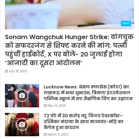
दिल्ली
Sonam Wangchuk Hunger Strike: वांगचुक
को सफदरजंग से शिफ्ट करने की मांग: पत्नी
पहुंचीं हाईकोर्ट, X पर बोले- 20 जुलाई होगा
‘आजादी का दूसरा आंदोलन’
July 19, 2026
Lucknow News: बंसल क्लासेस (कोटा) का
लखनऊ में भव्य शुभारंभ, बिमला इंटरनेशनल
पब्लिक स्कूल में नए शैक्षणिक विंग का उद्घाटन
May 31, 2026
72 घंटे में 30 करोड़ व्यू: विजय देवरकोंडा–
रश्मिका मंदाना के साथ मान्यवर-मोहे का
कैंपेन हुआ वायरल
March 6, 2026