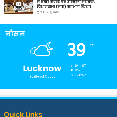
ने बतौर सदस्य एवं उपमुख्य सचेतक,
विधानसभा (सपा) सहभाग किया।
October 9, 2025
मौसम
39
℃
Lucknow
39º - 39º
19%
2.2 km/h
Scattered Clouds
Quick Links