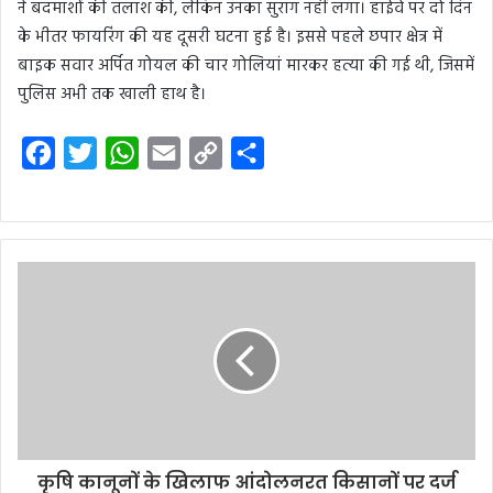
ने बदमाशों की तलाश की, लेकिन उनका सुराग नहीं लगा। हाईवे पर दो दिन
के भीतर फायरिंग की यह दूसरी घटना हुई है। इससे पहले छपार क्षेत्र में
बाइक सवार अर्पित गोयल की चार गोलियां मारकर हत्या की गई थी, जिसमें
पुलिस अभी तक खाली हाथ है।
F
T
W
E
C
S
a
w
h
m
o
h
c
i
a
a
p
a
e
t
t
i
y
r
b
t
s
l
L
e
o
e
A
i
o
r
p
n
k
p
k
कृषि कानूनों के खिलाफ आंदोलनरत किसानों पर दर्ज