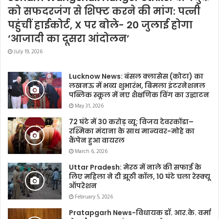
को सफदरजंग से शिफ्ट करने की मांग: पत्नी
पहुंचीं हाईकोर्ट, X पर बोले- 20 जुलाई होगा
‘आजादी का दूसरा आंदोलन’
July 19, 2026
Lucknow News: बंसल क्लासेस (कोटा) का
लखनऊ में भव्य शुभारंभ, बिमला इंटरनेशनल
पब्लिक स्कूल में नए शैक्षणिक विंग का उद्घाटन
May 31, 2026
72 घंटे में 30 करोड़ व्यू: विजय देवरकोंडा–
रश्मिका मंदाना के साथ मान्यवर-मोहे का
कैंपेन हुआ वायरल
March 6, 2026
Uttar Pradesh: मेरठ में नाले की सफाई के
लिए महिला ने दी झूठी कॉल, 10 घंटे चला रेस्क्यू
ऑपरेशन
February 5, 2026
Pratapgarh News-विधायक डॉ. आर.के. वर्मा