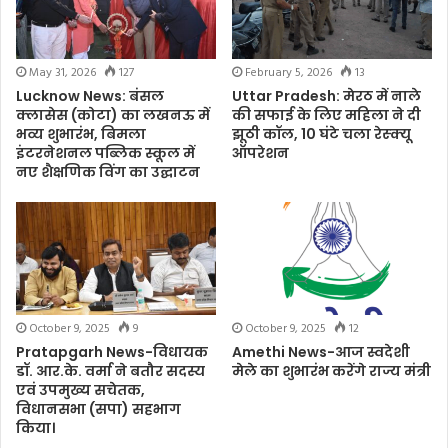
May 31, 2026
127
February 5, 2026
13
Lucknow News: बंसल
Uttar Pradesh: मेरठ में नाले
क्लासेस (कोटा) का लखनऊ में
की सफाई के लिए महिला ने दी
भव्य शुभारंभ, बिमला
झूठी कॉल, 10 घंटे चला रेस्क्यू
इंटरनेशनल पब्लिक स्कूल में
ऑपरेशन
नए शैक्षणिक विंग का उद्घाटन
October 9, 2025
9
October 9, 2025
12
Pratapgarh News-विधायक
Amethi News-आज स्वदेशी
डॉ. आर.के. वर्मा ने बतौर सदस्य
मेले का शुभारंभ करेंगे राज्य मंत्री
एवं उपमुख्य सचेतक,
विधानसभा (सपा) सहभाग
किया।