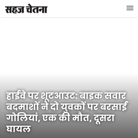
हाईवे पर शूटआउट: बाइक सवार
बदमाशों ने दो युवकों पर बरसाईं
गोलियां, एक की मौत, दूसरा
घायल