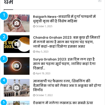
धर्म
Raigarh News-नवरात्रि में दुर्गा पाण्डलों में
धुनुची नृत्य की है विशेष महिमा
October 1, 2025
Chandra Grahan 2023: बस कुछ ही मिनटों
में लगने वाला है साल का पहला चंद्र ग्रहण,
जानें कहां-कहां दिखेगा इसका असर
May 5, 2023
Surya Grahan 2023: इस दिन लग रहा है
साल का पहला सूर्य ग्रहण, जानिए कहां देगा
दिखाई…
April 19, 2023
ज्ञानवापी पर फैसला टला, शिवलिंग की
वैज्ञानिक जांच को लेकर अब 11 अक्तूबर को होगा
निर्णय
October 7, 2022
ऐशबाग में जलेगा लखनऊ का सबसे ऊंचा