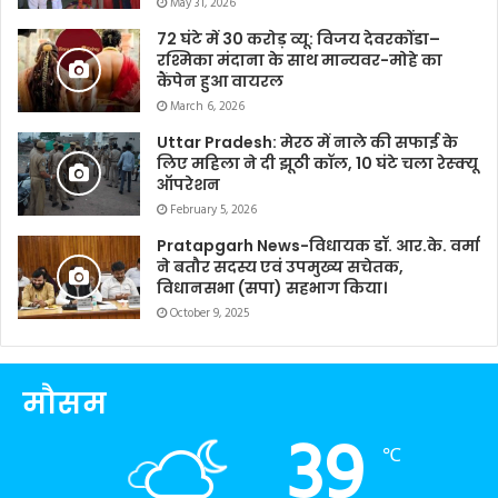
May 31, 2026
72 घंटे में 30 करोड़ व्यू: विजय देवरकोंडा–
रश्मिका मंदाना के साथ मान्यवर-मोहे का
कैंपेन हुआ वायरल
March 6, 2026
Uttar Pradesh: मेरठ में नाले की सफाई के
लिए महिला ने दी झूठी कॉल, 10 घंटे चला रेस्क्यू
ऑपरेशन
February 5, 2026
Pratapgarh News-विधायक डॉ. आर.के. वर्मा
ने बतौर सदस्य एवं उपमुख्य सचेतक,
विधानसभा (सपा) सहभाग किया।
October 9, 2025
मौसम
39
℃