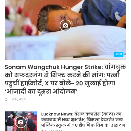
दिल्ली
Sonam Wangchuk Hunger Strike: वांगचुक
को सफदरजंग से शिफ्ट करने की मांग: पत्नी
पहुंचीं हाईकोर्ट, X पर बोले- 20 जुलाई होगा
‘आजादी का दूसरा आंदोलन’
July 19, 2026
Lucknow News: बंसल क्लासेस (कोटा) का
लखनऊ में भव्य शुभारंभ, बिमला इंटरनेशनल
पब्लिक स्कूल में नए शैक्षणिक विंग का उद्घाटन