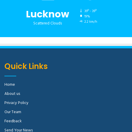
Lucknow
39º - 39º
19%
2.2 km/h
Scattered Clouds
Quick Links
Home
About us
Privacy Policy
Our Team
Feedback
Send Your News