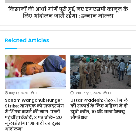
किसानों की आधी मांगें पूरी हुईं, नए एमएसपी कानून के
लिए आंदोलन जारी रहेगा : हन्नान मोल्ला
Related Articles
July 19, 2026
3
February 5, 2026
13
Sonam Wangchuk Hunger
Uttar Pradesh: मेरठ में नाले
Strike: वांगचुक को सफदरजंग
की सफाई के लिए महिला ने दी
से शिफ्ट करने की मांग: पत्नी
झूठी कॉल, 10 घंटे चला रेस्क्यू
पहुंचीं हाईकोर्ट, X पर बोले- 20
ऑपरेशन
जुलाई होगा ‘आजादी का दूसरा
आंदोलन’