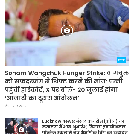
दिल्ली
Sonam Wangchuk Hunger Strike: वांगचुक
को सफदरजंग से शिफ्ट करने की मांग: पत्नी
पहुंचीं हाईकोर्ट, X पर बोले- 20 जुलाई होगा
‘आजादी का दूसरा आंदोलन’
July 19, 2026
Lucknow News: बंसल क्लासेस (कोटा) का
लखनऊ में भव्य शुभारंभ, बिमला इंटरनेशनल
पब्लिक स्कूल में नए शैक्षणिक विंग का उद्घाटन