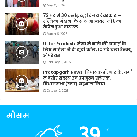
May 31, 2026
72 घंटे में 30 करोड़ व्यू: विजय देवरकोंडा–
रश्मिका मंदाना के साथ मान्यवर-मोहे का
कैंपेन हुआ वायरल
March 6, 2026
Uttar Pradesh: मेरठ में नाले की सफाई के
लिए महिला ने दी झूठी कॉल, 10 घंटे चला रेस्क्यू
ऑपरेशन
February 5, 2026
Pratapgarh News-विधायक डॉ. आर.के. वर्मा
ने बतौर सदस्य एवं उपमुख्य सचेतक,
विधानसभा (सपा) सहभाग किया।
October 9, 2025
मौसम
39
℃