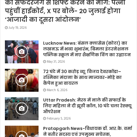
को सफदरजंग से शिफ्ट करने की मांग: पत्नी
पहुंचीं हाईकोर्ट, X पर बोले- 20 जुलाई होगा
‘आजादी का दूसरा आंदोलन’
July 19, 2026
Lucknow News: बंसल क्लासेस (कोटा) का
लखनऊ में भव्य शुभारंभ, बिमला इंटरनेशनल
पब्लिक स्कूल में नए शैक्षणिक विंग का उद्घाटन
May 31, 2026
72 घंटे में 30 करोड़ व्यू: विजय देवरकोंडा–
रश्मिका मंदाना के साथ मान्यवर-मोहे का
कैंपेन हुआ वायरल
March 6, 2026
Uttar Pradesh: मेरठ में नाले की सफाई के
लिए महिला ने दी झूठी कॉल, 10 घंटे चला रेस्क्यू
ऑपरेशन
February 5, 2026
Pratapgarh News-विधायक डॉ. आर.के. वर्मा
ने बतौर सदस्य एवं उपमुख्य सचेतक,