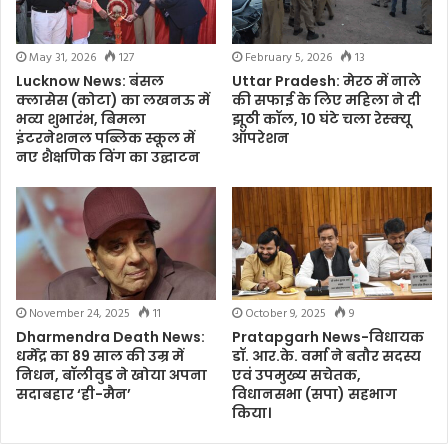
May 31, 2026
127
February 5, 2026
13
Lucknow News: बंसल
Uttar Pradesh: मेरठ में नाले
क्लासेस (कोटा) का लखनऊ में
की सफाई के लिए महिला ने दी
भव्य शुभारंभ, बिमला
झूठी कॉल, 10 घंटे चला रेस्क्यू
इंटरनेशनल पब्लिक स्कूल में
ऑपरेशन
नए शैक्षणिक विंग का उद्घाटन
November 24, 2025
11
October 9, 2025
9
Dharmendra Death News:
Pratapgarh News-विधायक
धर्मेंद्र का 89 साल की उम्र में
डॉ. आर.के. वर्मा ने बतौर सदस्य
निधन, बॉलीवुड ने खोया अपना
एवं उपमुख्य सचेतक,
सदाबहार ‘ही-मैन’
विधानसभा (सपा) सहभाग
किया।