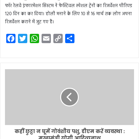
फॉर रेलवे इंफारमेशन सिस्टम ने फेस्टिवल स्पेशल ट्रेनों का रिजर्वेशन पीरिएड
120 दिन का कर दिया। होली मनाने के लिए 10 से 16 मार्च तक लोग अपना
रिजर्वेशन कराने में जुट गए हैं।
F
T
W
E
C
S
a
w
h
m
o
h
c
i
a
a
p
a
e
t
t
i
y
r
b
t
s
l
L
e
o
e
A
i
o
r
p
n
k
p
k
कहीं छुट्टा न घूमें गोवंशीय पशु, डीएम करें व्यवस्था :
मुख्यमंत्री योगी आदित्यनाथ