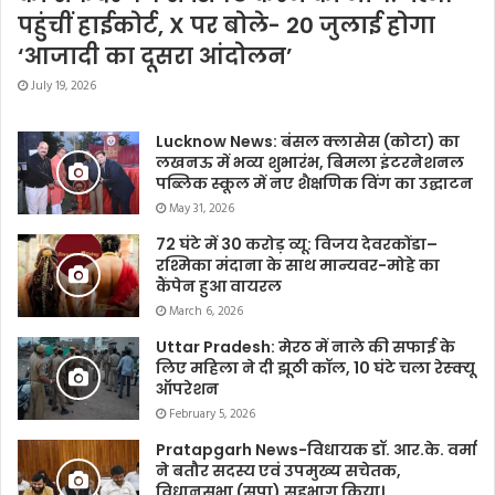
पहुंचीं हाईकोर्ट, X पर बोले- 20 जुलाई होगा
‘आजादी का दूसरा आंदोलन’
July 19, 2026
Lucknow News: बंसल क्लासेस (कोटा) का
लखनऊ में भव्य शुभारंभ, बिमला इंटरनेशनल
पब्लिक स्कूल में नए शैक्षणिक विंग का उद्घाटन
May 31, 2026
72 घंटे में 30 करोड़ व्यू: विजय देवरकोंडा–
रश्मिका मंदाना के साथ मान्यवर-मोहे का
कैंपेन हुआ वायरल
March 6, 2026
Uttar Pradesh: मेरठ में नाले की सफाई के
लिए महिला ने दी झूठी कॉल, 10 घंटे चला रेस्क्यू
ऑपरेशन
February 5, 2026
Pratapgarh News-विधायक डॉ. आर.के. वर्मा
ने बतौर सदस्य एवं उपमुख्य सचेतक,
विधानसभा (सपा) सहभाग किया।