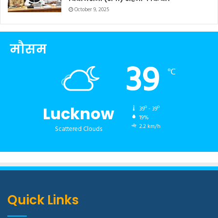
October 9, 2025
मौसम
39
℃
Lucknow
39º - 39º
19%
2.2 km/h
Scattered Clouds
Quick Links