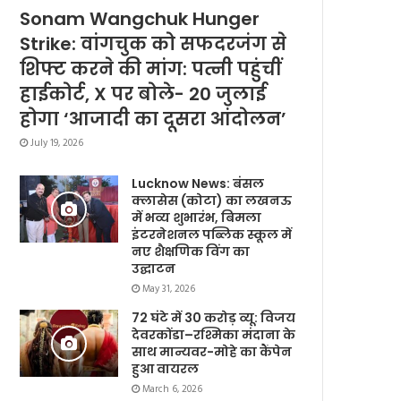
Sonam Wangchuk Hunger
Strike: वांगचुक को सफदरजंग से
शिफ्ट करने की मांग: पत्नी पहुंचीं
हाईकोर्ट, X पर बोले- 20 जुलाई
होगा ‘आजादी का दूसरा आंदोलन’
July 19, 2026
Lucknow News: बंसल
क्लासेस (कोटा) का लखनऊ
में भव्य शुभारंभ, बिमला
इंटरनेशनल पब्लिक स्कूल में
नए शैक्षणिक विंग का
उद्घाटन
May 31, 2026
72 घंटे में 30 करोड़ व्यू: विजय
देवरकोंडा–रश्मिका मंदाना के
साथ मान्यवर-मोहे का कैंपेन
हुआ वायरल
March 6, 2026