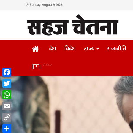
Sunday, August 9 2026
HOME
देश
विदेश
राज्य
राजनीति
ई-पेपर
ई-
Facebook
पेपर
Twitter
WhatsApp
Email
Copy