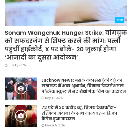
दिल्ली
Sonam Wangchuk Hunger Strike: वांगचुक
को सफदरजंग से शिफ्ट करने की मांग: पत्नी
पहुंचीं हाईकोर्ट, X पर बोले- 20 जुलाई होगा
‘आजादी का दूसरा आंदोलन’
July 19, 2026
Lucknow News: बंसल क्लासेस (कोटा) का
लखनऊ में भव्य शुभारंभ, बिमला इंटरनेशनल
पब्लिक स्कूल में नए शैक्षणिक विंग का उद्घाटन
May 31, 2026
72 घंटे में 30 करोड़ व्यू: विजय देवरकोंडा–
रश्मिका मंदाना के साथ मान्यवर-मोहे का
कैंपेन हुआ वायरल
March 6, 2026