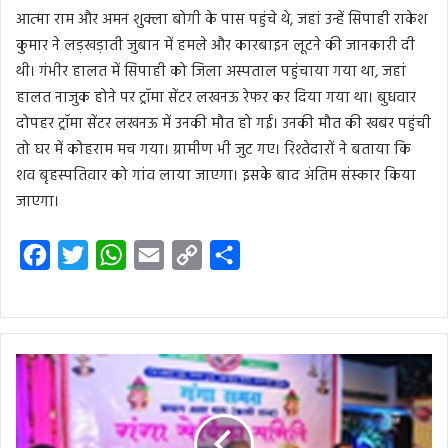
आत्मा राम और अमन शुक्ला बोगी के पास पहुंचे थे, जहां उन्हें सिपाही राकेश
कुमार ने लड़खड़ाती जुबान में हमले और कारबाइन लूटने की जानकारी दी
थी। गंभीर हालत में सिपाही को जिला अस्पताल पहुंचाया गया था, जहां
हालत नाजुक होने पर ट्रॉमा सेंटर लखनऊ रेफर कर दिया गया था। बुधवार
दोपहर ट्रॉमा सेंटर लखनऊ में उनकी मौत हो गई। उनकी मौत की खबर पहुंची
तो घर में कोहराम मच गया। ग्रामीण भी जुट गए। रिश्तेदारों ने बताया कि
शव बृहस्पतिवार को गांव लाया जाएगा। इसके बाद अंतिम संस्कार किया
जाएगा।
F
T
W
E
C
S
a
w
h
m
o
h
c
i
a
a
p
a
e
t
t
i
y
r
b
t
s
l
L
e
o
e
A
i
o
r
p
n