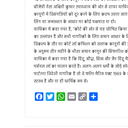
बीजेपी नेता अश्विनी कुमार उपाध्याय की ओर से दायर याचिका
कानूनों में विसंगतियों को दूर करने के लिए कदम उठाए जा
लिंग या जन्मस्थान के आधार पर कोई पक्षपात ना हो।
याचिका में कहा गया है, ”कोर्ट की ओर से यह घोषित किया
का उल्लंघन हैं और सभी नागरिकों के लिए समान आधार के 
विकल्प के तौर पर कोर्ट लॉ कमिशन को तलाक कानूनों की जा
के अनुरूप तीन महीने के भीतर समान कानून की सिफारिश 
याचिका में कहा गया है कि हिंदू, बौद्ध, सिख और जैन हिंदू
पर्सनल लॉ का पालन करते हैं। अलग-अलग धर्मों के जोड़े स्प
पार्टरनर विदेशी नागरिक है तो वे फॉरेन मैरिज एक्ट 1969
तटस्थ है और ना ही धार्मिक रूप से।
F
T
W
E
C
S
a
w
h
m
o
h
c
i
a
a
p
a
e
t
t
i
y
r