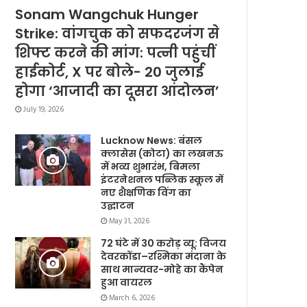
Sonam Wangchuk Hunger
Strike: वांगचुक को सफदरजंग से
शिफ्ट करने की मांग: पत्नी पहुंचीं
हाईकोर्ट, X पर बोले- 20 जुलाई
होगा ‘आजादी का दूसरा आंदोलन’
July 19, 2026
Lucknow News: बंसल
क्लासेस (कोटा) का लखनऊ
में भव्य शुभारंभ, बिमला
इंटरनेशनल पब्लिक स्कूल में
नए शैक्षणिक विंग का
उद्घाटन
May 31, 2026
72 घंटे में 30 करोड़ व्यू: विजय
देवरकोंडा–रश्मिका मंदाना के
साथ मान्यवर-मोहे का कैंपेन
हुआ वायरल
March 6, 2026