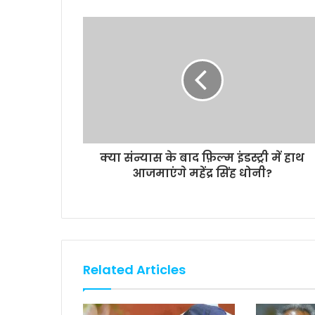
b
t
s
l
L
e
o
e
A
i
o
r
p
n
k
p
k
क्या संन्यास के बाद फ़िल्म इंडस्ट्री में हाथ
आजमाएंगे महेंद्र सिंह धोनी?
Related Articles