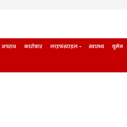
अपराध
कारोबार
लाइफस्टाइल
स्वास्थ्य
वूमेन