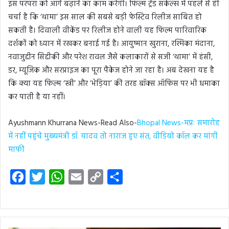
इस परंपरा को आगे बढ़ाने का काम करेगी। फिल्म ट्रेड सर्कल्स में पहले से ही
चर्चा है कि ‘थामा’ इस साल की सबसे बड़ी फेस्टिव रिलीज साबित हो
सकती है। दिवाली वीकेंड पर रिलीज होने वाली यह फिल्म पारिवारिक
दर्शकों को ध्यान में रखकर बनाई गई है। आयुष्मान खुराना, रश्मिका मंदाना,
नवाजुद्दीन सिद्दीकी और परेश रावल जैसे कलाकारों से सजी ‘थामा’ में हंसी,
डर, म्यूजिक और सरप्राइज का पूरा पैकेज होने जा रहा है। अब देखना यह है
कि क्या यह फिल्म ‘स्त्री’ और ‘भेड़िया’ की तरह बॉक्स ऑफिस पर भी धमाका
कर पाती है या नहीं।
Ayushmann Khurrana News-Read Also-
Bhopal News-मप्रः समारोह
में नहीं पहुंचे मुख्यमंत्री डॉ. यादव तो नाराज हुए संत, वीडियो कॉल कर मांगी
माफी
F
T
W
E
C
S
a
w
h
m
o
h
c
i
a
a
p
a
e
t
t
i
y
r