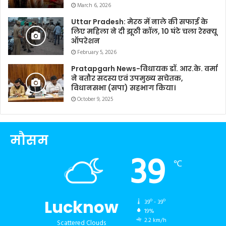
March 6, 2026
Uttar Pradesh: मेरठ में नाले की सफाई के
लिए महिला ने दी झूठी कॉल, 10 घंटे चला रेस्क्यू
ऑपरेशन
February 5, 2026
Pratapgarh News-विधायक डॉ. आर.के. वर्मा
ने बतौर सदस्य एवं उपमुख्य सचेतक,
विधानसभा (सपा) सहभाग किया।
October 9, 2025
मौसम
39
℃
Lucknow
39º - 39º
19%
2.2 km/h
Scattered Clouds