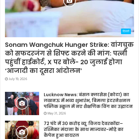
दिल्ली
Sonam Wangchuk Hunger Strike: वांगचुक
को सफदरजंग से शिफ्ट करने की मांग: पत्नी
पहुंचीं हाईकोर्ट, X पर बोले- 20 जुलाई होगा
‘आजादी का दूसरा आंदोलन’
July 19, 2026
Lucknow News: बंसल क्लासेस (कोटा) का
लखनऊ में भव्य शुभारंभ, बिमला इंटरनेशनल
पब्लिक स्कूल में नए शैक्षणिक विंग का उद्घाटन
May 31, 2026
72 घंटे में 30 करोड़ व्यू: विजय देवरकोंडा–
रश्मिका मंदाना के साथ मान्यवर-मोहे का
कैंपेन हुआ वायरल