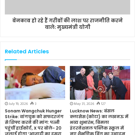
बेनकाब हो रहे हैं गरीबों की लाश पर राजनीति करने
वाले: मुख्यमंत्री योगी
Related Articles
July 19, 2026
3
May 31, 2026
127
Sonam Wangchuk Hunger
Lucknow News: बंसल
Strike: वांगचुक को सफदरजंग
क्लासेस (कोटा) का लखनऊ में
से शिफ्ट करने की मांग: पत्नी
भव्य शुभारंभ, बिमला
पहुंचीं हाईकोर्ट, X पर बोले- 20
इंटरनेशनल पब्लिक स्कूल में
जुलाई होगा ‘आजादी का दूसरा
नए शैक्षणिक विंग का उद्घाटन