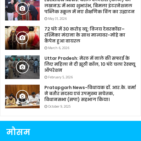
लखनऊ में भव्य शुभारंभ, बिमला इंटरनेशनल
पब्लिक स्कूल में नए शैक्षणिक विंग का उद्घाटन
May 31, 2026
72 घंटे में 30 करोड़ व्यू: विजय देवरकोंडा–
रश्मिका मंदाना के साथ मान्यवर-मोहे का
कैंपेन हुआ वायरल
March 6, 2026
Uttar Pradesh: मेरठ में नाले की सफाई के
लिए महिला ने दी झूठी कॉल, 10 घंटे चला रेस्क्यू
ऑपरेशन
February 5, 2026
Pratapgarh News-विधायक डॉ. आर.के. वर्मा
ने बतौर सदस्य एवं उपमुख्य सचेतक,
विधानसभा (सपा) सहभाग किया।
October 9, 2025
मौसम