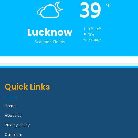
39
℃
Lucknow
39º - 39º
19%
2.2 km/h
Scattered Clouds
Quick Links
Home
About us
Privacy Policy
Our Team