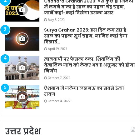
Chandra Grahan 2023: बस कुछ ही मिनटों
में लगने वाला है साल का पहला चंद्र ग्रहण,
जानें कहां-कहां दिखेगा इसका असर
May 5, 2023
Surya Grahan 2023: इस दिन लग रहा है
साल का पहला सूर्य ग्रहण, जानिए कहां देगा
दिखाई…
April 19, 2023
ज्ञानवापी पर फैसला टला, शिवलिंग की
वैज्ञानिक जांच को लेकर अब 11 अक्तूबर को होगा
निर्णय
October 7, 2022
ऐशबाग में जलेगा लखनऊ का सबसे ऊंचा
रावण
October 4, 2022
उत्तर प्रदेश