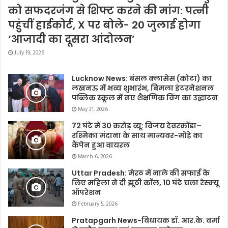
को सफदरजंग से शिफ्ट करने की मांग: पत्नी
पहुंचीं हाईकोर्ट, X पर बोले- 20 जुलाई होगा
‘आजादी का दूसरा आंदोलन’
July 19, 2026
Lucknow News: बंसल क्लासेस (कोटा) का
लखनऊ में भव्य शुभारंभ, बिमला इंटरनेशनल
पब्लिक स्कूल में नए शैक्षणिक विंग का उद्घाटन
May 31, 2026
72 घंटे में 30 करोड़ व्यू: विजय देवरकोंडा–
रश्मिका मंदाना के साथ मान्यवर-मोहे का
कैंपेन हुआ वायरल
March 6, 2026
Uttar Pradesh: मेरठ में नाले की सफाई के
लिए महिला ने दी झूठी कॉल, 10 घंटे चला रेस्क्यू
ऑपरेशन
February 5, 2026
Pratapgarh News-विधायक डॉ. आर.के. वर्मा