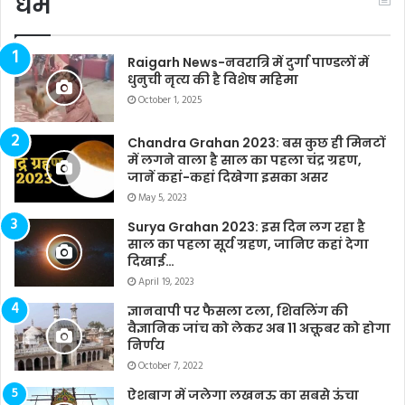
धर्म
Raigarh News-नवरात्रि में दुर्गा पाण्डलों में
धुनुची नृत्य की है विशेष महिमा
October 1, 2025
Chandra Grahan 2023: बस कुछ ही मिनटों
में लगने वाला है साल का पहला चंद्र ग्रहण,
जानें कहां-कहां दिखेगा इसका असर
May 5, 2023
Surya Grahan 2023: इस दिन लग रहा है
साल का पहला सूर्य ग्रहण, जानिए कहां देगा
दिखाई…
April 19, 2023
ज्ञानवापी पर फैसला टला, शिवलिंग की
वैज्ञानिक जांच को लेकर अब 11 अक्तूबर को होगा
निर्णय
October 7, 2022
ऐशबाग में जलेगा लखनऊ का सबसे ऊंचा