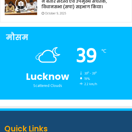
ने बतौर सदस्य एवं उपमुख्य सचेतक,
विधानसभा (सपा) सहभाग किया।
October 9, 2025
मौसम
39
℃
Lucknow
39º - 39º
19%
2.2 km/h
Scattered Clouds
Quick Links