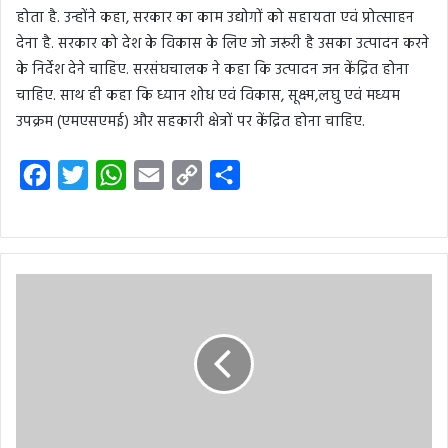
होता है. उन्होंने कहा, सरकार का काम उद्योगों को सहायता एवं प्रोत्साहन
देना है. सरकार को देश के विकास के लिए जो जरूरी है उसका उत्पादन करने
के निर्देश देने चाहिए. सरसंघचालक ने कहा कि उत्पादन जन केंद्रित होना
चाहिए. साथ ही कहा कि ध्यान शोध एवं विकास, सूक्ष्म,लघु एवं मध्यम
उपक्रम (एमएसएमई) और सहकारी क्षेत्रों पर केंद्रित होना चाहिए.
F
T
W
E
C
S
a
w
h
m
o
h
c
i
a
a
p
a
e
t
t
i
y
r
b
t
s
l
L
e
o
e
A
i
o
r
p
n
k
p
k