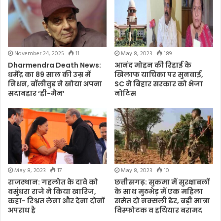
November 24, 2025
11
May 8, 2023
189
Dharmendra Death News:
आनंद मोहन की रिहाई के
धर्मेंद्र का 89 साल की उम्र में
खिलाफ याचिका पर सुनवाई,
निधन, बॉलीवुड ने खोया अपना
SC ने बिहार सरकार को भेजा
सदाबहार ‘ही-मैन’
नोटिस
May 8, 2023
17
May 8, 2023
10
राजस्थान: गहलोत के दावे को
छत्तीसगढ़: सुकमा में सुरक्षाबलों
वसुंधरा राजे ने किया खारिज,
के साथ मुठभेड़ में एक महिला
कहा- रिश्वत लेना और देना दोनों
समेत दो नक्सली ढेर, बड़ी मात्रा
अपराध है
विस्फोटक व हथियार बरामद