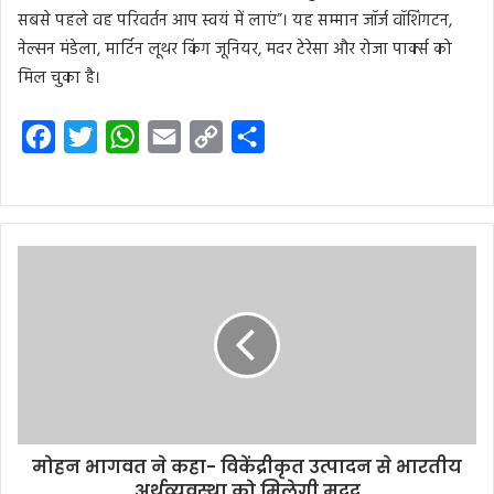
सबसे पहले वह परिवर्तन आप स्वयं में लाएं”। यह सम्मान जॉर्ज वॉशिंगटन,
नेल्सन मंडेला, मार्टिन लूथर किंग जूनियर, मदर टेरेसा और रोजा पार्क्स को
मिल चुका है।
F
T
W
E
C
S
a
w
h
m
o
h
c
i
a
a
p
a
e
t
t
i
y
r
b
t
s
l
L
e
o
e
A
i
o
r
p
n
k
p
k
मोहन भागवत ने कहा- विकेंद्रीकृत उत्पादन से भारतीय
अर्थव्यवस्था को मिलेगी मदद