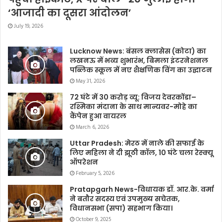
‘आजादी का दूसरा आंदोलन’
July 19, 2026
Lucknow News: बंसल क्लासेस (कोटा) का
लखनऊ में भव्य शुभारंभ, बिमला इंटरनेशनल
पब्लिक स्कूल में नए शैक्षणिक विंग का उद्घाटन
May 31, 2026
72 घंटे में 30 करोड़ व्यू: विजय देवरकोंडा–
रश्मिका मंदाना के साथ मान्यवर-मोहे का
कैंपेन हुआ वायरल
March 6, 2026
Uttar Pradesh: मेरठ में नाले की सफाई के
लिए महिला ने दी झूठी कॉल, 10 घंटे चला रेस्क्यू
ऑपरेशन
February 5, 2026
Pratapgarh News-विधायक डॉ. आर.के. वर्मा
ने बतौर सदस्य एवं उपमुख्य सचेतक,
विधानसभा (सपा) सहभाग किया।
October 9, 2025