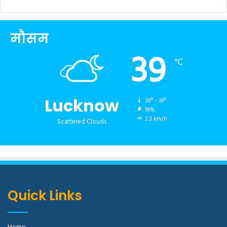
मौसम
39
℃
Lucknow
39º - 39º
19%
2.2 km/h
Scattered Clouds
Quick Links