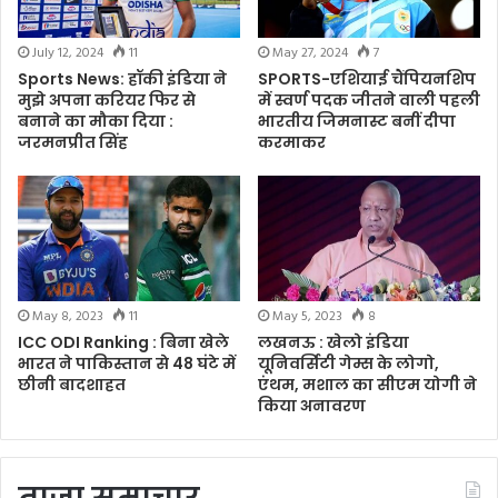
July 12, 2024
11
May 27, 2024
7
Sports News: हॉकी इंडिया ने
SPORTS-एशियाई चैंपियनशिप
मुझे अपना करियर फिर से
में स्वर्ण पदक जीतने वाली पहली
बनाने का मौका दिया :
भारतीय जिमनास्ट बनीं दीपा
जरमनप्रीत सिंह
करमाकर
May 8, 2023
11
May 5, 2023
8
ICC ODI Ranking : बिना खेले
लखनऊ : खेलो इंडिया
भारत ने पाकिस्तान से 48 घंटे में
यूनिवर्सिटी गेम्स के लोगो,
छीनी बादशाहत
एंथम, मशाल का सीएम योगी ने
किया अनावरण