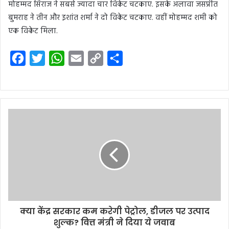
मोहम्मद सिराज ने सबसे ज्यादा चार विकेट चटकाए. इसके अलावा जसप्रीत
बुमराह ने तीन और इशांत शर्मा ने दो विकेट चटकाए. वहीं मोहम्मद शमी को
एक विकेट मिला.
F
T
W
E
C
S
a
w
h
m
o
h
c
i
a
a
p
a
e
t
t
i
y
r
b
t
s
l
L
e
o
e
A
i
o
r
p
n
k
p
k
क्या केंद्र सरकार कम करेगी पेट्रोल, डीजल पर उत्पाद
शुल्क? वित्त मंत्री ने दिया ये जवाब