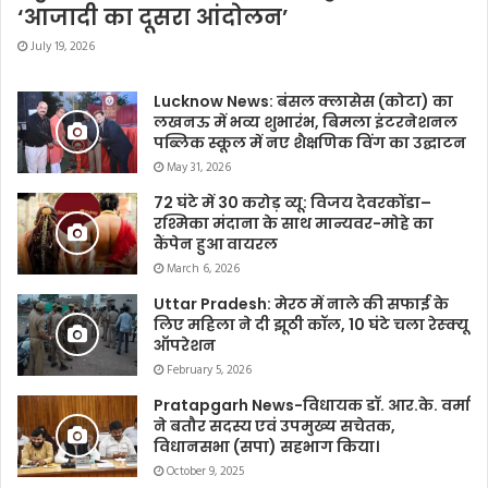
‘आजादी का दूसरा आंदोलन’
July 19, 2026
Lucknow News: बंसल क्लासेस (कोटा) का
लखनऊ में भव्य शुभारंभ, बिमला इंटरनेशनल
पब्लिक स्कूल में नए शैक्षणिक विंग का उद्घाटन
May 31, 2026
72 घंटे में 30 करोड़ व्यू: विजय देवरकोंडा–
रश्मिका मंदाना के साथ मान्यवर-मोहे का
कैंपेन हुआ वायरल
March 6, 2026
Uttar Pradesh: मेरठ में नाले की सफाई के
लिए महिला ने दी झूठी कॉल, 10 घंटे चला रेस्क्यू
ऑपरेशन
February 5, 2026
Pratapgarh News-विधायक डॉ. आर.के. वर्मा
ने बतौर सदस्य एवं उपमुख्य सचेतक,
विधानसभा (सपा) सहभाग किया।
October 9, 2025