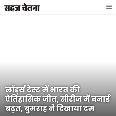
लॉर्ड्स टेस्ट में भारत की
ऐतिहासिक जीत, सीरीज में बनाई
बढ़त, बुमराह ने दिखाया दम