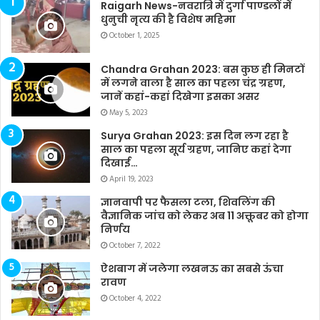
Raigarh News-नवरात्रि में दुर्गा पाण्डलों में
धुनुची नृत्य की है विशेष महिमा
October 1, 2025
Chandra Grahan 2023: बस कुछ ही मिनटों
में लगने वाला है साल का पहला चंद्र ग्रहण,
जानें कहां-कहां दिखेगा इसका असर
May 5, 2023
Surya Grahan 2023: इस दिन लग रहा है
साल का पहला सूर्य ग्रहण, जानिए कहां देगा
दिखाई…
April 19, 2023
ज्ञानवापी पर फैसला टला, शिवलिंग की
वैज्ञानिक जांच को लेकर अब 11 अक्तूबर को होगा
निर्णय
October 7, 2022
ऐशबाग में जलेगा लखनऊ का सबसे ऊंचा
रावण
October 4, 2022