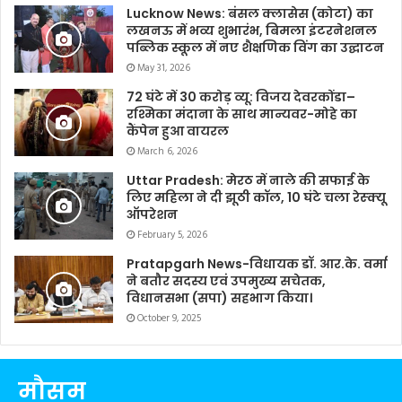
Lucknow News: बंसल क्लासेस (कोटा) का
लखनऊ में भव्य शुभारंभ, बिमला इंटरनेशनल
पब्लिक स्कूल में नए शैक्षणिक विंग का उद्घाटन
May 31, 2026
72 घंटे में 30 करोड़ व्यू: विजय देवरकोंडा–
रश्मिका मंदाना के साथ मान्यवर-मोहे का
कैंपेन हुआ वायरल
March 6, 2026
Uttar Pradesh: मेरठ में नाले की सफाई के
लिए महिला ने दी झूठी कॉल, 10 घंटे चला रेस्क्यू
ऑपरेशन
February 5, 2026
Pratapgarh News-विधायक डॉ. आर.के. वर्मा
ने बतौर सदस्य एवं उपमुख्य सचेतक,
विधानसभा (सपा) सहभाग किया।
October 9, 2025
मौसम