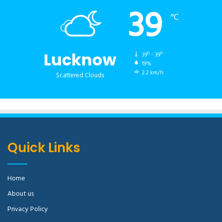
39
℃
Lucknow
39º - 39º
19%
2.2 km/h
Scattered Clouds
Quick Links
Home
About us
Privacy Policy