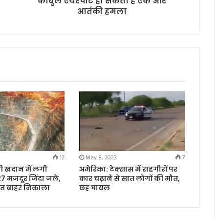
काबुल एयरपोर्ट हो सकता है एक और
आतंकी हमला
12
May 8, 2023
7
 की खदान में लगी
अमेरिका: टेक्सास में राहगीरों पर
 मजदूर जिंदा जले,
कार चढ़ाने से सात लोगों की मौत,
षित बाहर निकाला
छह घायल