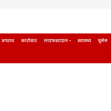
अपराध
कारोबार
लाइफस्टाइल
स्वास्थ्य
वूमेन