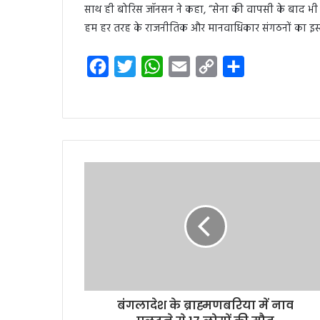
साथ ही बोरिस जॉनसन ने कहा, “सेना की वापसी के बाद भी
हम हर तरह के राजनीतिक और मानवाधिकार संगठनों का इस्ते
F
T
W
E
C
S
a
w
h
m
o
h
c
i
a
a
p
a
e
t
t
i
y
r
b
t
s
l
L
e
o
e
A
i
o
r
p
n
k
p
k
बंगलादेश के ब्राह्मणबरिया में नाव