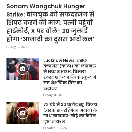
Sonam Wangchuk Hunger
Strike: वांगचुक को सफदरजंग से
शिफ्ट करने की मांग: पत्नी पहुंचीं
हाईकोर्ट, X पर बोले- 20 जुलाई
होगा ‘आजादी का दूसरा आंदोलन’
July 19, 2026
Lucknow News: बंसल
क्लासेस (कोटा) का लखनऊ
में भव्य शुभारंभ, बिमला
इंटरनेशनल पब्लिक स्कूल में
नए शैक्षणिक विंग का
उद्घाटन
May 31, 2026
72 घंटे में 30 करोड़ व्यू: विजय
देवरकोंडा–रश्मिका मंदाना के
साथ मान्यवर-मोहे का कैंपेन
हुआ वायरल
March 6, 2026