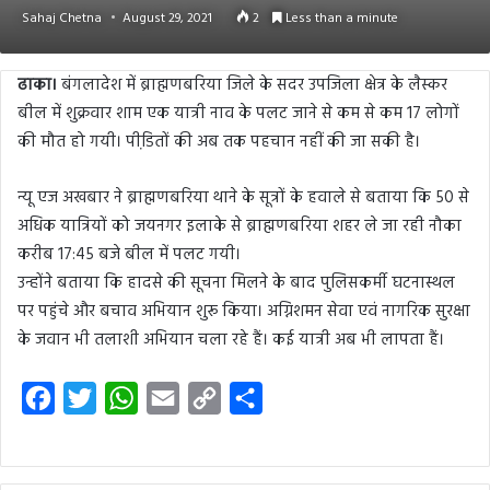
Sahaj Chetna
August 29, 2021
2
Less than a minute
ढाका।
बंगलादेश में ब्राह्मणबरिया जिले के सदर उपजिला क्षेत्र के लैस्कर
बील में शुक्रवार शाम एक यात्री नाव के पलट जाने से कम से कम 17 लोगों
की मौत हो गयी। पीडि़तों की अब तक पहचान नहीं की जा सकी है।
न्यू एज अखबार ने ब्राह्मणबरिया थाने के सूत्रों के हवाले से बताया कि 50 से
अधिक यात्रियों को जयनगर इलाके से ब्राह्मणबरिया शहर ले जा रही नौका
करीब 17:45 बजे बील में पलट गयी।
उन्होंने बताया कि हादसे की सूचना मिलने के बाद पुलिसकर्मी घटनास्थल
पर पहुंचे और बचाव अभियान शुरू किया। अग्निशमन सेवा एवं नागरिक सुरक्षा
के जवान भी तलाशी अभियान चला रहे हैं। कई यात्री अब भी लापता हैं।
F
T
W
E
C
S
a
w
h
m
o
h
c
i
a
a
p
a