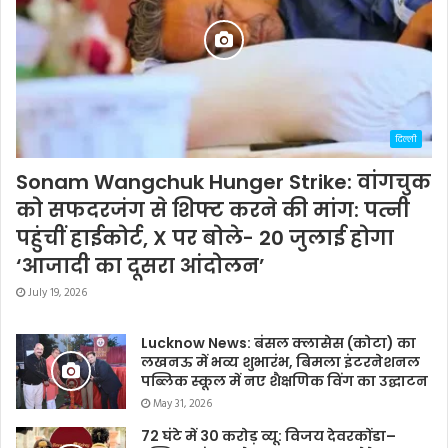
दिल्ली
Sonam Wangchuk Hunger Strike: वांगचुक
को सफदरजंग से शिफ्ट करने की मांग: पत्नी
पहुंचीं हाईकोर्ट, X पर बोले- 20 जुलाई होगा
‘आजादी का दूसरा आंदोलन’
July 19, 2026
Lucknow News: बंसल क्लासेस (कोटा) का
लखनऊ में भव्य शुभारंभ, बिमला इंटरनेशनल
पब्लिक स्कूल में नए शैक्षणिक विंग का उद्घाटन
May 31, 2026
72 घंटे में 30 करोड़ व्यू: विजय देवरकोंडा–