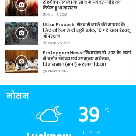
रश्मिका मंदाना के साथ मान्यवर-मोहे का
कैंपेन हुआ वायरल
March 6, 2026
Uttar Pradesh: मेरठ में नाले की सफाई के
लिए महिला ने दी झूठी कॉल, 10 घंटे चला रेस्क्यू
ऑपरेशन
February 5, 2026
Pratapgarh News-विधायक डॉ. आर.के. वर्मा
ने बतौर सदस्य एवं उपमुख्य सचेतक,
विधानसभा (सपा) सहभाग किया।
October 9, 2025
मौसम
39
℃
39º - 39º