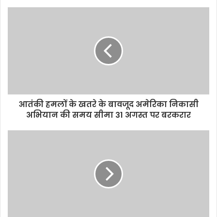
e
t
t
i
y
r
b
t
s
l
L
e
o
e
A
i
o
r
p
n
k
p
k
आतंकी हमलों के खतरे के बावजूद अमेरिका निकासी
अभियान की समय सीमा 31 अगस्त पर बरकरार