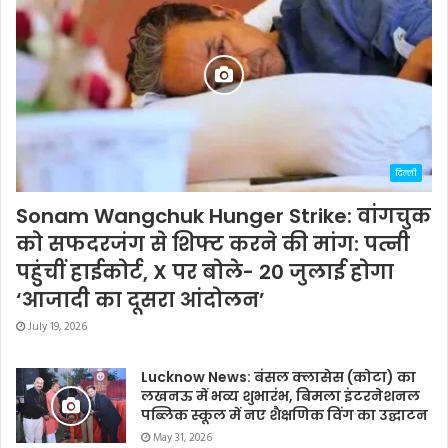
दिल्ली
Sonam Wangchuk Hunger Strike: वांगचुक
को सफदरजंग से शिफ्ट करने की मांग: पत्नी
पहुंचीं हाईकोर्ट, X पर बोले- 20 जुलाई होगा
‘आजादी का दूसरा आंदोलन’
July 19, 2026
Lucknow News: बंसल क्लासेस (कोटा) का
लखनऊ में भव्य शुभारंभ, बिमला इंटरनेशनल
पब्लिक स्कूल में नए शैक्षणिक विंग का उद्घाटन
May 31, 2026