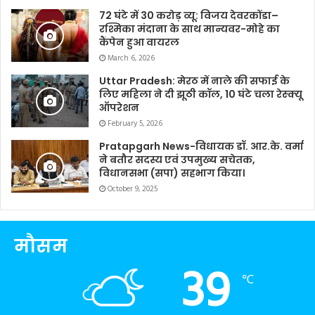
72 घंटे में 30 करोड़ व्यू: विजय देवरकोंडा–
रश्मिका मंदाना के साथ मान्यवर-मोहे का
कैंपेन हुआ वायरल
March 6, 2026
Uttar Pradesh: मेरठ में नाले की सफाई के
लिए महिला ने दी झूठी कॉल, 10 घंटे चला रेस्क्यू
ऑपरेशन
February 5, 2026
Pratapgarh News-विधायक डॉ. आर.के. वर्मा
ने बतौर सदस्य एवं उपमुख्य सचेतक,
विधानसभा (सपा) सहभाग किया।
October 9, 2025
मौसम
39
℃