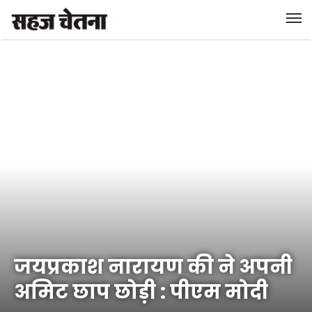
जयप्रकाश नारायण की ने अपनी
अमिट छाप छोड़ी : पीएम मोदी