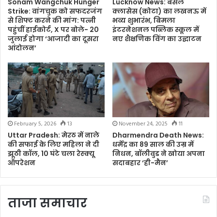
Sonam Wangchuk Hunger
Lucknow News: बंसल
Strike: वांगचुक को सफदरजंग
क्लासेस (कोटा) का लखनऊ में
से शिफ्ट करने की मांग: पत्नी
भव्य शुभारंभ, बिमला
पहुंचीं हाईकोर्ट, X पर बोले- 20
इंटरनेशनल पब्लिक स्कूल में
जुलाई होगा ‘आजादी का दूसरा
नए शैक्षणिक विंग का उद्घाटन
आंदोलन’
February 5, 2026
13
November 24, 2025
11
Uttar Pradesh: मेरठ में नाले
Dharmendra Death News:
की सफाई के लिए महिला ने दी
धर्मेंद्र का 89 साल की उम्र में
झूठी कॉल, 10 घंटे चला रेस्क्यू
निधन, बॉलीवुड ने खोया अपना
ऑपरेशन
सदाबहार ‘ही-मैन’
ताजा समाचार