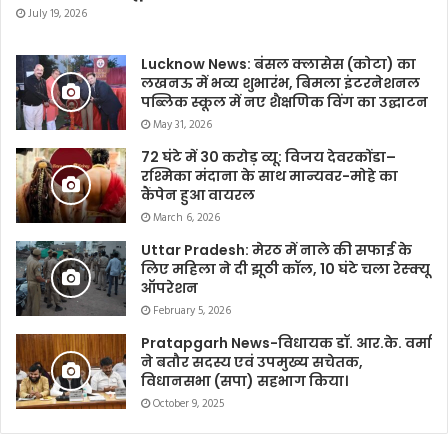
July 19, 2026
Lucknow News: बंसल क्लासेस (कोटा) का
लखनऊ में भव्य शुभारंभ, बिमला इंटरनेशनल
पब्लिक स्कूल में नए शैक्षणिक विंग का उद्घाटन
May 31, 2026
72 घंटे में 30 करोड़ व्यू: विजय देवरकोंडा–
रश्मिका मंदाना के साथ मान्यवर-मोहे का
कैंपेन हुआ वायरल
March 6, 2026
Uttar Pradesh: मेरठ में नाले की सफाई के
लिए महिला ने दी झूठी कॉल, 10 घंटे चला रेस्क्यू
ऑपरेशन
February 5, 2026
Pratapgarh News-विधायक डॉ. आर.के. वर्मा
ने बतौर सदस्य एवं उपमुख्य सचेतक,
विधानसभा (सपा) सहभाग किया।
October 9, 2025