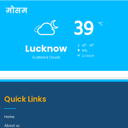
मौसम
39
℃
Lucknow
39º - 39º
19%
2.2 km/h
Scattered Clouds
Quick Links
Home
About us