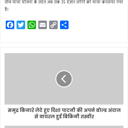
तीर्थ यात्रा योजना के तहत अब तक 35 हज़ार लोगों को यात्रा करवाया गया
है।
F
T
W
E
C
S
a
w
h
m
o
h
c
i
a
a
p
a
e
t
t
i
y
r
b
t
s
l
L
e
o
e
A
i
o
r
p
n
k
p
k
समुद्र किनारे लेटे हुए दिशा पाटनी की अपने बोल्ड अंदाज
से वायरल हुई बिकिनी तस्वीर