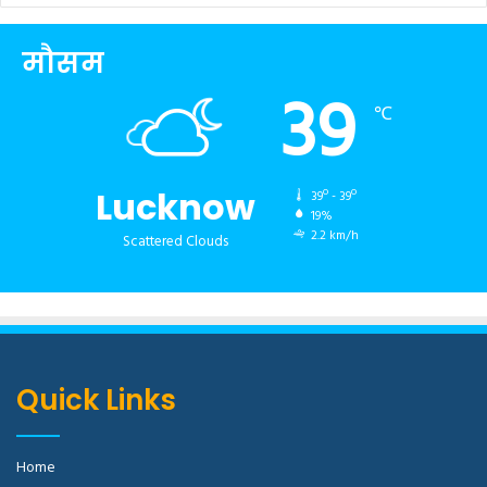
मौसम
39
℃
Lucknow
39º - 39º
19%
2.2 km/h
Scattered Clouds
Quick Links
Home