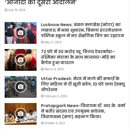
‘आजादी का दूसरा आंदोलन’
July 19, 2026
Lucknow News: बंसल क्लासेस (कोटा) का
लखनऊ में भव्य शुभारंभ, बिमला इंटरनेशनल
पब्लिक स्कूल में नए शैक्षणिक विंग का उद्घाटन
May 31, 2026
72 घंटे में 30 करोड़ व्यू: विजय देवरकोंडा–
रश्मिका मंदाना के साथ मान्यवर-मोहे का
कैंपेन हुआ वायरल
March 6, 2026
Uttar Pradesh: मेरठ में नाले की सफाई के
लिए महिला ने दी झूठी कॉल, 10 घंटे चला रेस्क्यू
ऑपरेशन
February 5, 2026
Pratapgarh News-विधायक डॉ. आर.के. वर्मा
ने बतौर सदस्य एवं उपमुख्य सचेतक,
विधानसभा (सपा) सहभाग किया।
October 9, 2025