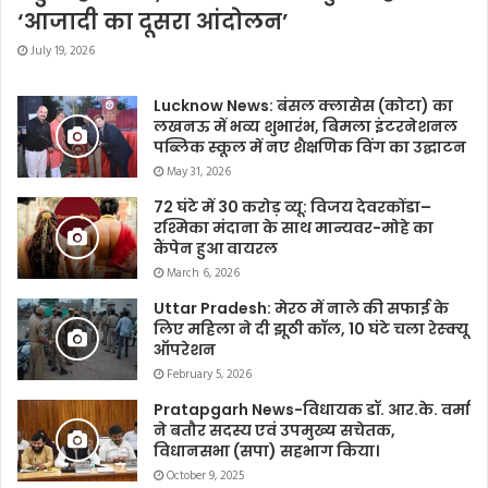
‘आजादी का दूसरा आंदोलन’
July 19, 2026
Lucknow News: बंसल क्लासेस (कोटा) का
लखनऊ में भव्य शुभारंभ, बिमला इंटरनेशनल
पब्लिक स्कूल में नए शैक्षणिक विंग का उद्घाटन
May 31, 2026
72 घंटे में 30 करोड़ व्यू: विजय देवरकोंडा–
रश्मिका मंदाना के साथ मान्यवर-मोहे का
कैंपेन हुआ वायरल
March 6, 2026
Uttar Pradesh: मेरठ में नाले की सफाई के
लिए महिला ने दी झूठी कॉल, 10 घंटे चला रेस्क्यू
ऑपरेशन
February 5, 2026
Pratapgarh News-विधायक डॉ. आर.के. वर्मा
ने बतौर सदस्य एवं उपमुख्य सचेतक,
विधानसभा (सपा) सहभाग किया।
October 9, 2025