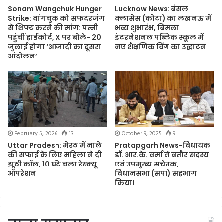
Sonam Wangchuk Hunger
Lucknow News: बंसल
Strike: वांगचुक को सफदरजंग
क्लासेस (कोटा) का लखनऊ में
से शिफ्ट करने की मांग: पत्नी
भव्य शुभारंभ, बिमला
पहुंचीं हाईकोर्ट, X पर बोले- 20
इंटरनेशनल पब्लिक स्कूल में
जुलाई होगा ‘आजादी का दूसरा
नए शैक्षणिक विंग का उद्घाटन
आंदोलन’
February 5, 2026
13
October 9, 2025
9
Uttar Pradesh: मेरठ में नाले
Pratapgarh News-विधायक
की सफाई के लिए महिला ने दी
डॉ. आर.के. वर्मा ने बतौर सदस्य
झूठी कॉल, 10 घंटे चला रेस्क्यू
एवं उपमुख्य सचेतक,
ऑपरेशन
विधानसभा (सपा) सहभाग
किया।