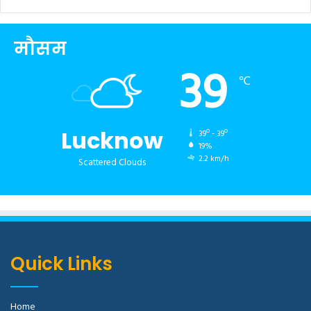
मौसम
39
℃
Lucknow
39º - 39º
19%
2.2 km/h
Scattered Clouds
Quick Links
Home