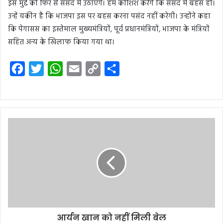
इस मुद्दे को फिर से संसद में उठाएंगे। हम कोशिश करेंगे कि संसद में बहस हो।
उन्हें यकीन है कि भाजपा इस पर बहस करना पसंद नहीं करेगी। उन्होंने कहा
कि पेगासस का इस्तेमाल मुख्यमंत्रियों, पूर्व प्रधानमंत्रियों, भाजपा के मंत्रियों
सहित अन्य के खिलाफ किया गया था।
F
T
W
E
C
S
a
w
h
m
o
h
c
i
a
a
p
a
e
t
t
i
y
r
b
t
s
l
L
e
o
e
A
i
o
r
p
n
k
p
k
आर्यन खान को नहीं मिली बेल