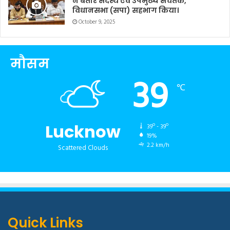
ने बतौर सदस्य एवं उपमुख्य सचेतक,
विधानसभा (सपा) सहभाग किया।
October 9, 2025
मौसम
39
℃
Lucknow
39º - 39º
19%
2.2 km/h
Scattered Clouds
Quick Links