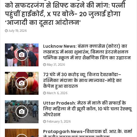
को सफदरजंग से शिफ्ट करने की मांग: पत्नी
पहुंचीं हाईकोर्ट, X पर बोले- 20 जुलाई होगा
‘आजादी का दूसरा आंदोलन’
July 19, 2026
Lucknow News: बंसल क्लासेस (कोटा) का
लखनऊ में भव्य शुभारंभ, बिमला इंटरनेशनल
पब्लिक स्कूल में नए शैक्षणिक विंग का उद्घाटन
May 31, 2026
72 घंटे में 30 करोड़ व्यू: विजय देवरकोंडा–
रश्मिका मंदाना के साथ मान्यवर-मोहे का
कैंपेन हुआ वायरल
March 6, 2026
Uttar Pradesh: मेरठ में नाले की सफाई के
लिए महिला ने दी झूठी कॉल, 10 घंटे चला रेस्क्यू
ऑपरेशन
February 5, 2026
Pratapgarh News-विधायक डॉ. आर.के. वर्मा