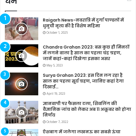
धर्म
Raigarh News-नवरात्रि में दुर्गा पाण्डलों में
धुनुची नृत्य की है विशेष महिमा
October 1, 2025
Chandra Grahan 2023: बस कुछ ही मिनटों
में लगने वाला है साल का पहला चंद्र ग्रहण,
जानें कहां-कहां दिखेगा इसका असर
May 5, 2023
Surya Grahan 2023: इस दिन लग रहा है
साल का पहला सूर्य ग्रहण, जानिए कहां देगा
दिखाई…
April 19, 2023
ज्ञानवापी पर फैसला टला, शिवलिंग की
वैज्ञानिक जांच को लेकर अब 11 अक्तूबर को होगा
निर्णय
October 7, 2022
ऐशबाग में जलेगा लखनऊ का सबसे ऊंचा