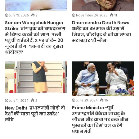
July 19, 2026
3
November 24, 2025
11
Sonam Wangchuk Hunger
Dharmendra Death News:
Strike: वांगचुक को सफदरजंग
धर्मेंद्र का 89 साल की उम्र में
से शिफ्ट करने की मांग: पत्नी
निधन, बॉलीवुड ने खोया अपना
पहुंचीं हाईकोर्ट, X पर बोले- 20
सदाबहार ‘ही-मैन’
जुलाई होगा ‘आजादी का दूसरा
आंदोलन’
June 29, 2024
16
July 11, 2024
5
Prime Minister-पूर्व
New Delhi-प्रधानमंत्री मोदी दो
उपराष्ट्रपति वेंकैया नायडू के
देशों की यात्रा पूरी कर स्वदेश
जीवन और यात्रा पर कल तीन
लौटे
पुस्तकों का विमोचन करेंगे
प्रधानमंत्री