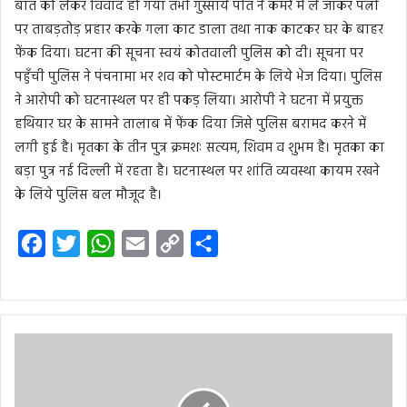
बात को लेकर विवाद हो गया तभी गुस्साये पति ने कमरे में ले जाकर पत्नी
पर ताबड़तोड़ प्रहार करके गला काट डाला तथा नाक काटकर घर के बाहर
फेंक दिया। घटना की सूचना स्वयं कोतवाली पुलिस को दी। सूचना पर
पहुँची पुलिस ने पंचनामा भर शव को पोस्टमार्टम के लिये भेज दिया। पुलिस
ने आरोपी को घटनास्थल पर ही पकड़ लिया। आरोपी ने घटना में प्रयुक्त
हथियार घर के सामने तालाब में फेंक दिया जिसे पुलिस बरामद करने में
लगी हुई है। मृतका के तीन पुत्र क्रमशः सत्यम, शिवम व शुभम है। मृतका का
बड़ा पुत्र नई दिल्ली में रहता है। घटनास्थल पर शांति व्यवस्था कायम रखने
के लिये पुलिस बल मौजूद है।
F
T
W
E
C
S
a
w
h
m
o
h
c
i
a
a
p
a
e
t
t
i
y
r
b
t
s
l
L
e
o
e
A
i
o
r
p
n