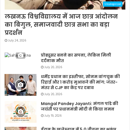
Uncategorized
लखनऊ विश्वविद्यालय में आज छात्र आंदोलन
का बिगुल, समाजवादी छात्र सभा का बड़ा
प्रदर्शन
July 24, 2026
प्रोड्यूसर बनने का सपना, लेकिन मिली
दर्दनाक मौत
July 20, 2026
धर्मेंद्र प्रधान का इस्तीफा, सोनम वांगचुक की
रिहाई और 1 करोड़ मुआवजे की मांग; जंतर-
मंतर से CJP का केंद्र पर दबाव
July 20, 2026
Mangal Pandey Jayanti: मंगल पांडे की
जयंती पर प्रधानमंत्री मोदी ने किया नमन
July 19, 2026
ईरान के खुजेस्तान में 5.0 तीव्रता का भूकंप