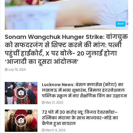
दिल्ली
Sonam Wangchuk Hunger Strike: वांगचुक
को सफदरजंग से शिफ्ट करने की मांग: पत्नी
पहुंचीं हाईकोर्ट, X पर बोले- 20 जुलाई होगा
‘आजादी का दूसरा आंदोलन’
July 19, 2026
Lucknow News: बंसल क्लासेस (कोटा) का
लखनऊ में भव्य शुभारंभ, बिमला इंटरनेशनल
पब्लिक स्कूल में नए शैक्षणिक विंग का उद्घाटन
May 31, 2026
72 घंटे में 30 करोड़ व्यू: विजय देवरकोंडा–
रश्मिका मंदाना के साथ मान्यवर-मोहे का
कैंपेन हुआ वायरल
March 6, 2026