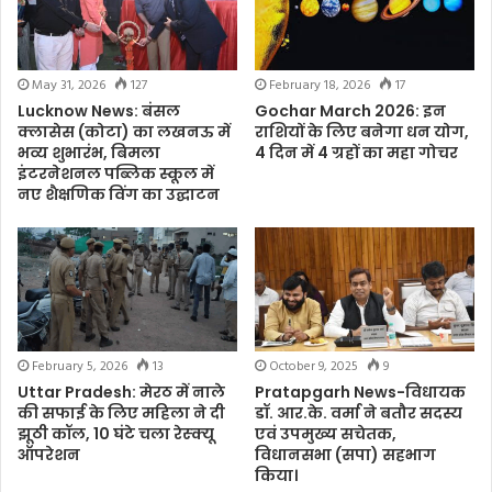
February 18, 2026
17
May 31, 2026
127
Gochar March 2026: इन
Lucknow News: बंसल
राशियों के लिए बनेगा धन योग,
क्लासेस (कोटा) का लखनऊ में
4 दिन में 4 ग्रहों का महा गोचर
भव्य शुभारंभ, बिमला
इंटरनेशनल पब्लिक स्कूल में
नए शैक्षणिक विंग का उद्घाटन
February 5, 2026
13
October 9, 2025
9
Uttar Pradesh: मेरठ में नाले
Pratapgarh News-विधायक
की सफाई के लिए महिला ने दी
डॉ. आर.के. वर्मा ने बतौर सदस्य
झूठी कॉल, 10 घंटे चला रेस्क्यू
एवं उपमुख्य सचेतक,
ऑपरेशन
विधानसभा (सपा) सहभाग
किया।