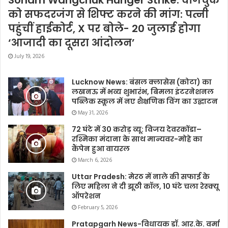
को सफदरजंग से शिफ्ट करने की मांग: पत्नी
पहुंचीं हाईकोर्ट, X पर बोले- 20 जुलाई होगा
‘आजादी का दूसरा आंदोलन’
July 19, 2026
Lucknow News: बंसल क्लासेस (कोटा) का
लखनऊ में भव्य शुभारंभ, बिमला इंटरनेशनल
पब्लिक स्कूल में नए शैक्षणिक विंग का उद्घाटन
May 31, 2026
72 घंटे में 30 करोड़ व्यू: विजय देवरकोंडा–
रश्मिका मंदाना के साथ मान्यवर-मोहे का
कैंपेन हुआ वायरल
March 6, 2026
Uttar Pradesh: मेरठ में नाले की सफाई के
लिए महिला ने दी झूठी कॉल, 10 घंटे चला रेस्क्यू
ऑपरेशन
February 5, 2026
Pratapgarh News-विधायक डॉ. आर.के. वर्मा