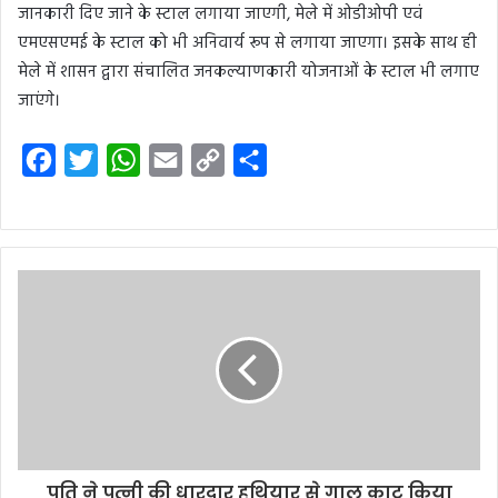
जानकारी दिए जाने के स्टाल लगाया जाएगी, मेले में ओडीओपी एवं
एमएसएमई के स्टाल को भी अनिवार्य रूप से लगाया जाएगा। इसके साथ ही
मेले में शासन द्वारा संचालित जनकल्याणकारी योजनाओं के स्टाल भी लगाए
जाएंगे।
F
T
W
E
C
S
a
w
h
m
o
h
c
i
a
a
p
a
e
t
t
i
y
r
b
t
s
l
L
e
o
e
A
i
o
r
p
n
k
p
k
पति ने पत्नी की धारदार हथियार से गाल काट किया