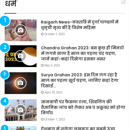
धर्म
Raigarh News-नवरात्रि में दुर्गा पाण्डलों में
धुनुची नृत्य की है विशेष महिमा
October 1, 2025
Chandra Grahan 2023: बस कुछ ही मिनटों
में लगने वाला है साल का पहला चंद्र ग्रहण,
जानें कहां-कहां दिखेगा इसका असर
May 5, 2023
Surya Grahan 2023: इस दिन लग रहा है
साल का पहला सूर्य ग्रहण, जानिए कहां देगा
दिखाई…
April 19, 2023
ज्ञानवापी पर फैसला टला, शिवलिंग की
वैज्ञानिक जांच को लेकर अब 11 अक्तूबर को होगा
निर्णय
October 7, 2022
ऐशबाग में जलेगा लखनऊ का सबसे ऊंचा