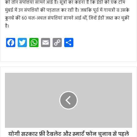
की तीन संपत्तियां सामने आई हैं। सूत्रों का कहना है कि ईडी की एक टीम
मुंबई में उन संपत्तियों की पड़ताल कर रही है। जबकि पूर्व में गायत्री व उसके
कुनबे की 60 चल-अचल संपत्तियां सामने आई थीं, जिन्हें ईडी जब्त कर चुकी
है।
F
T
W
E
C
S
a
w
h
m
o
h
c
i
a
a
p
a
e
t
t
i
y
r
b
t
s
l
L
e
o
e
A
i
o
r
p
n
k
p
k
योगी सरकार फ्री टैबलेट और स्मार्ट फोन चुनाव से पहले