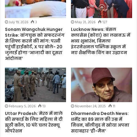
July 19, 2026
3
May 31, 2026
127
Sonam Wangchuk Hunger
Lucknow News: बंसल
Strike: वांगचुक को सफदरजंग
क्लासेस (कोटा) का लखनऊ में
से शिफ्ट करने की मांग: पत्नी
भव्य शुभारंभ, बिमला
पहुंचीं हाईकोर्ट, X पर बोले- 20
इंटरनेशनल पब्लिक स्कूल में
जुलाई होगा ‘आजादी का दूसरा
नए शैक्षणिक विंग का उद्घाटन
आंदोलन’
February 5, 2026
13
November 24, 2025
11
Uttar Pradesh: मेरठ में नाले
Dharmendra Death News:
की सफाई के लिए महिला ने दी
धर्मेंद्र का 89 साल की उम्र में
झूठी कॉल, 10 घंटे चला रेस्क्यू
निधन, बॉलीवुड ने खोया अपना
ऑपरेशन
सदाबहार ‘ही-मैन’