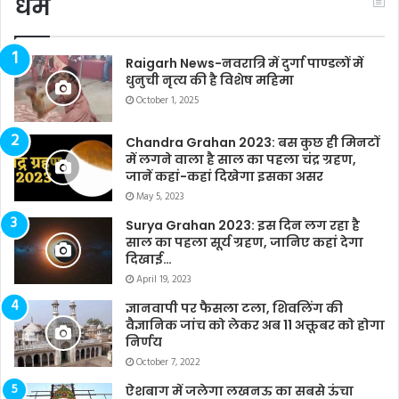
धर्म
Raigarh News-नवरात्रि में दुर्गा पाण्डलों में
धुनुची नृत्य की है विशेष महिमा
October 1, 2025
Chandra Grahan 2023: बस कुछ ही मिनटों
में लगने वाला है साल का पहला चंद्र ग्रहण,
जानें कहां-कहां दिखेगा इसका असर
May 5, 2023
Surya Grahan 2023: इस दिन लग रहा है
साल का पहला सूर्य ग्रहण, जानिए कहां देगा
दिखाई…
April 19, 2023
ज्ञानवापी पर फैसला टला, शिवलिंग की
वैज्ञानिक जांच को लेकर अब 11 अक्तूबर को होगा
निर्णय
October 7, 2022
ऐशबाग में जलेगा लखनऊ का सबसे ऊंचा