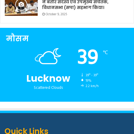
ने बतौर सदस्य एवं उपमुख्य सचेतक,
विधानसभा (सपा) सहभाग किया।
October 9, 2025
मौसम
39
℃
Lucknow
39º - 39º
19%
2.2 km/h
Scattered Clouds
Quick Links