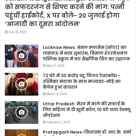
को सफदरजंग से शिफ्ट करने की मांग: पत्नी
पहुंचीं हाईकोर्ट, X पर बोले- 20 जुलाई होगा
‘आजादी का दूसरा आंदोलन’
July 19, 2026
Lucknow News: बंसल क्लासेस (कोटा) का
लखनऊ में भव्य शुभारंभ, बिमला इंटरनेशनल
पब्लिक स्कूल में नए शैक्षणिक विंग का उद्घाटन
May 31, 2026
72 घंटे में 30 करोड़ व्यू: विजय देवरकोंडा–
रश्मिका मंदाना के साथ मान्यवर-मोहे का
कैंपेन हुआ वायरल
March 6, 2026
Uttar Pradesh: मेरठ में नाले की सफाई के
लिए महिला ने दी झूठी कॉल, 10 घंटे चला रेस्क्यू
ऑपरेशन
February 5, 2026
Pratapgarh News-विधायक डॉ. आर.के. वर्मा