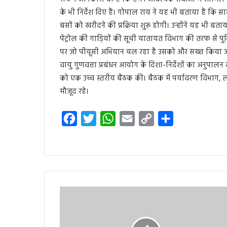
के भी निर्देश दिए हैं। गोपाल राय ने यह भी बताया है कि
बसों को खरीदने की प्रक्रिया शुरू होगी। उन्होंने यह भी ब
पेट्रोल की गाड़ियों की सूची यातायत विभाग की तरफ से पुलि
पर जो पीयूसी अभियान चल रहा है उसको और सख्त किया जाएगा। इ
वायु गुणवत्ता प्रबंधन आयोग के दिशा-निर्देशों का अनुपालन 
को एक उच्च स्तरीय बैठक की। बैठक में पर्यावरण विभाग,
मौजूद रहे।
F
T
W
E
C
S
a
w
h
m
o
h
c
i
a
a
p
a
e
t
t
i
y
r
b
t
s
l
L
e
o
e
A
i
o
r
p
n
k
p
k