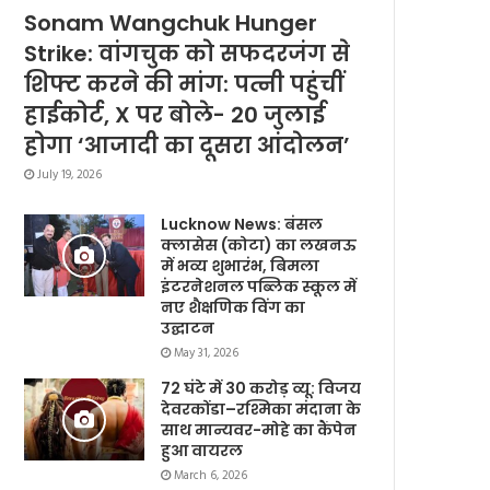
Sonam Wangchuk Hunger
Strike: वांगचुक को सफदरजंग से
शिफ्ट करने की मांग: पत्नी पहुंचीं
हाईकोर्ट, X पर बोले- 20 जुलाई
होगा ‘आजादी का दूसरा आंदोलन’
July 19, 2026
Lucknow News: बंसल
क्लासेस (कोटा) का लखनऊ
में भव्य शुभारंभ, बिमला
इंटरनेशनल पब्लिक स्कूल में
नए शैक्षणिक विंग का
उद्घाटन
May 31, 2026
72 घंटे में 30 करोड़ व्यू: विजय
देवरकोंडा–रश्मिका मंदाना के
साथ मान्यवर-मोहे का कैंपेन
हुआ वायरल
March 6, 2026