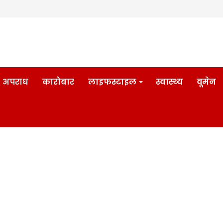
अपराध
कारोबार
लाइफस्टाइल
स्वास्थ्य
वूमेन