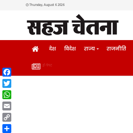
Thursday, August 6 2026
HOME
देश
विदेश
राज्य
राजनीति
ई-पेपर
ई-
Facebook
पेपर
Twitter
WhatsApp
Email
Copy