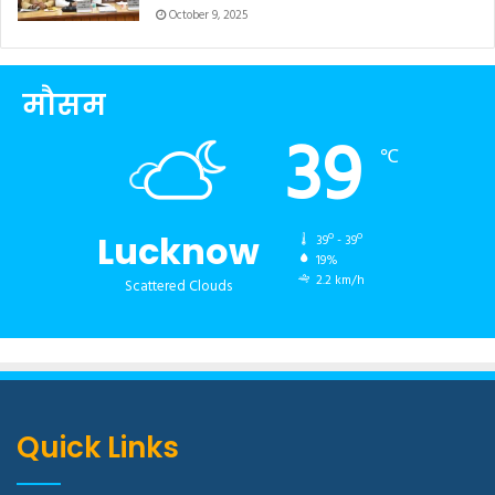
October 9, 2025
मौसम
39
℃
Lucknow
39º - 39º
19%
2.2 km/h
Scattered Clouds
Quick Links