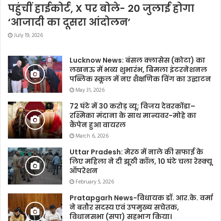
पहुंचीं हाईकोर्ट, X पर बोले- 20 जुलाई होगा
‘आजादी का दूसरा आंदोलन’
July 19, 2026
Lucknow News: बंसल क्लासेस (कोटा) का
लखनऊ में भव्य शुभारंभ, बिमला इंटरनेशनल
पब्लिक स्कूल में नए शैक्षणिक विंग का उद्घाटन
May 31, 2026
72 घंटे में 30 करोड़ व्यू: विजय देवरकोंडा–
रश्मिका मंदाना के साथ मान्यवर-मोहे का
कैंपेन हुआ वायरल
March 6, 2026
Uttar Pradesh: मेरठ में नाले की सफाई के
लिए महिला ने दी झूठी कॉल, 10 घंटे चला रेस्क्यू
ऑपरेशन
February 5, 2026
Pratapgarh News-विधायक डॉ. आर.के. वर्मा
ने बतौर सदस्य एवं उपमुख्य सचेतक,
विधानसभा (सपा) सहभाग किया।