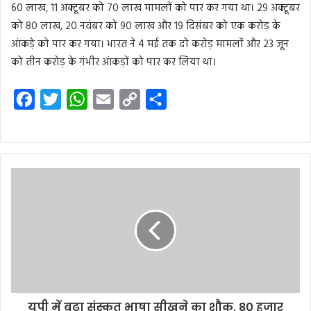
60 लाख, 11 अक्टूबर को 70 लाख मामलों को पार कर गया था। 29 अक्टूबर
को 80 लाख, 20 नवंबर को 90 लाख और 19 दिसंबर को एक करोड़ के
आंकड़े को पार कर गया। भारत ने 4 मई तक दो करोड़ मामलों और 23 जून
को तीन करोड़ के गंभीर आंकड़ों को पार कर लिया था।
F
T
W
E
C
S
a
w
h
m
o
h
c
i
a
a
p
a
e
t
t
i
y
r
b
t
s
l
L
e
o
e
A
i
o
r
p
n
k
p
k
यूपी में बढ़ा संस्‍कृत भाषा सीखने का शौक, 80 हजार