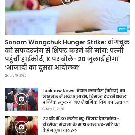
दिल्ली
Sonam Wangchuk Hunger Strike: वांगचुक
को सफदरजंग से शिफ्ट करने की मांग: पत्नी
पहुंचीं हाईकोर्ट, X पर बोले- 20 जुलाई होगा
‘आजादी का दूसरा आंदोलन’
July 19, 2026
Lucknow News: बंसल क्लासेस (कोटा) का
लखनऊ में भव्य शुभारंभ, बिमला इंटरनेशनल
पब्लिक स्कूल में नए शैक्षणिक विंग का उद्घाटन
May 31, 2026
72 घंटे में 30 करोड़ व्यू: विजय देवरकोंडा–
रश्मिका मंदाना के साथ मान्यवर-मोहे का
कैंपेन हुआ वायरल