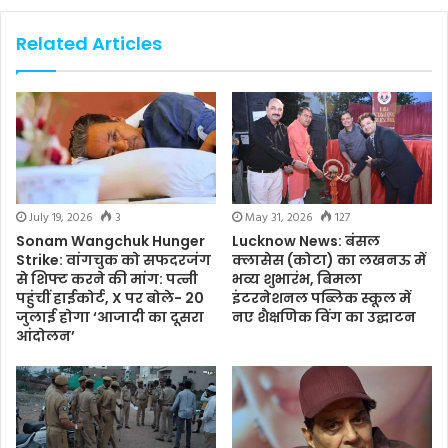
Related Articles
July 19, 2026
3
May 31, 2026
127
Sonam Wangchuk Hunger
Lucknow News: बंसल
Strike: वांगचुक को सफदरजंग
क्लासेस (कोटा) का लखनऊ में
से शिफ्ट करने की मांग: पत्नी
भव्य शुभारंभ, बिमला
पहुंचीं हाईकोर्ट, X पर बोले- 20
इंटरनेशनल पब्लिक स्कूल में
जुलाई होगा ‘आजादी का दूसरा
नए शैक्षणिक विंग का उद्घाटन
आंदोलन’