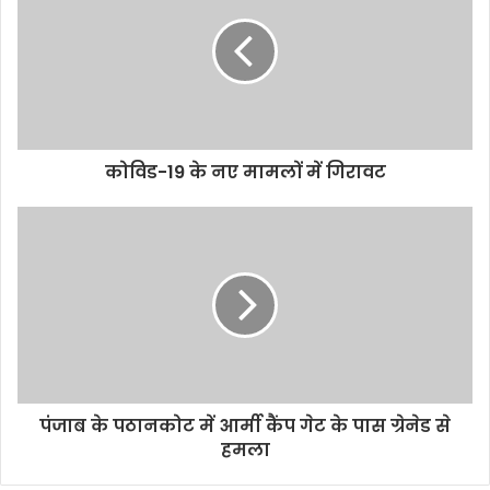
o
e
A
i
o
r
p
n
k
p
k
कोविड-19 के नए मामलों में गिरावट
पंजाब के पठानकोट में आर्मी कैंप गेट के पास ग्रेनेड से
हमला