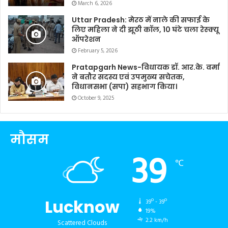
March 6, 2026
Uttar Pradesh: मेरठ में नाले की सफाई के
लिए महिला ने दी झूठी कॉल, 10 घंटे चला रेस्क्यू
ऑपरेशन
February 5, 2026
Pratapgarh News-विधायक डॉ. आर.के. वर्मा
ने बतौर सदस्य एवं उपमुख्य सचेतक,
विधानसभा (सपा) सहभाग किया।
October 9, 2025
मौसम
39
℃
Lucknow
39º - 39º
19%
2.2 km/h
Scattered Clouds