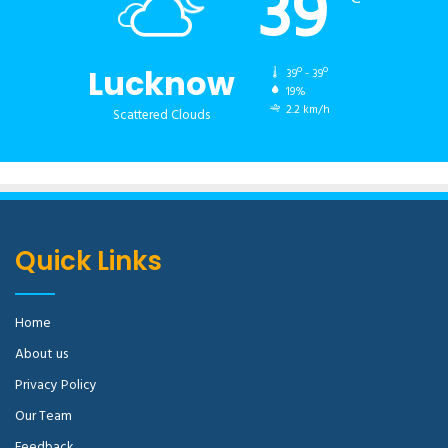
39
Lucknow
39º - 39º
19%
2.2 km/h
Scattered Clouds
Quick Links
Home
About us
Privacy Policy
Our Team
Feedback