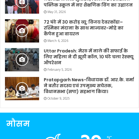
पब्लिक स्कूल में नए शैक्षणिक विंग का उद्घाटन
May 31, 2026
72 घंटे में 30 करोड़ व्यू: विजय देवरकोंडा–
रश्मिका मंदाना के साथ मान्यवर-मोहे का
कैंपेन हुआ वायरल
March 6, 2026
Uttar Pradesh: मेरठ में नाले की सफाई के
लिए महिला ने दी झूठी कॉल, 10 घंटे चला रेस्क्यू
ऑपरेशन
February 5, 2026
Pratapgarh News-विधायक डॉ. आर.के. वर्मा
ने बतौर सदस्य एवं उपमुख्य सचेतक,
विधानसभा (सपा) सहभाग किया।
October 9, 2025
मौसम
℃