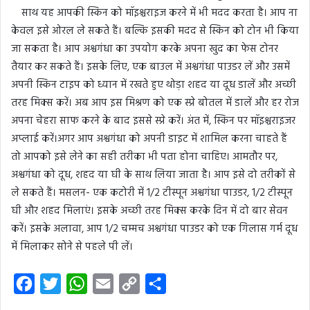
साथ यह आपकी स्किन को मॉइश्चराइज करने में भी मदद करता है। आप ना
केवल इसे ओरल ले सकते हैं। बल्कि इसकी मदद से स्किन को टोन भी किया
जा सकता है। आप अश्वगंधा का उपयोग करके अपना खुद का फेस टोनर
तैयार कर सकते हैं। इसके लिए, एक बाउल में अश्वगंधा पाउडर लें और उसमें
अपनी स्किन टाइप को ध्यान में रखते हुए थोड़ा शहद या दूध डालें और अच्छी
तरह मिक्स करें। अब आप इस मिश्रण को एक स्प्रे बोतल में डालें और हर रोज
अपना चेहरा साफ करने के बाद इससे स्प्रे करें। अंत में, स्किन पर मॉइश्चराइजर
अप्लाई करें।अगर आप अश्वगंधा को अपनी डाइट में शामिल करना चाहते हैं
तो आपको इसे लेने का सही तरीका भी पता होना चाहिए। आमतौर पर,
अश्वगंधा को दूध, शहद या घी के साथ लिया जाता है। आप इसे दो तरीकों से
ले सकते हैं। मसलन- एक कटोरी में 1/2 टीस्पून अश्वगंधा पाउडर, 1/2 टीस्पून
घी और शहद मिलाएं। इसके अच्छी तरह मिक्स करके दिन में दो बार सेवन
करें। इसके अलावा, आप 1/2 चम्मच अश्वगंधा पाउडर को एक गिलास गर्म दूध
में मिलाकर सोने से पहले पी लें।
F
T
W
E
C
S
a
w
h
m
o
h