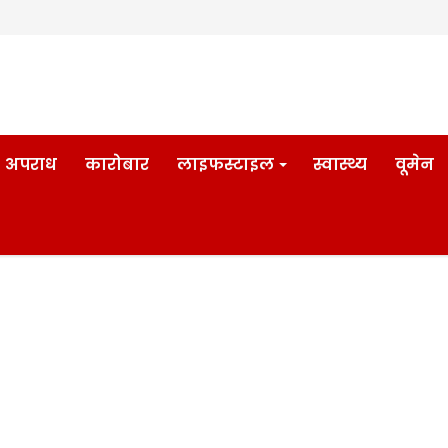
अपराध
कारोबार
लाइफस्टाइल
स्वास्थ्य
वूमेन