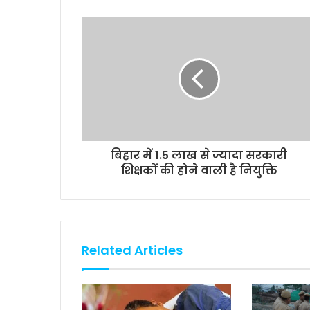
b
t
s
l
L
e
o
e
A
i
o
r
p
n
k
p
k
बिहार में 1.5 लाख से ज्यादा सरकारी
शिक्षकों की होने वाली है नियुक्ति
Related Articles