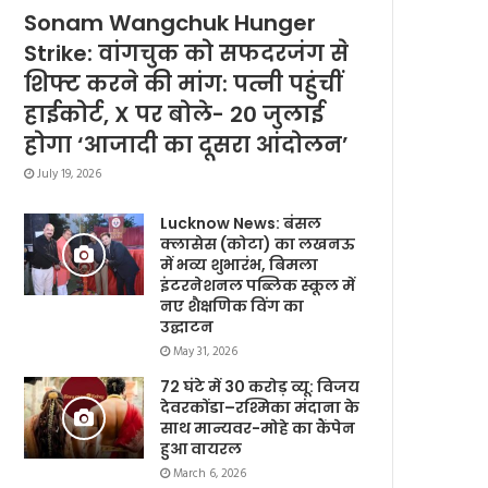
Sonam Wangchuk Hunger
Strike: वांगचुक को सफदरजंग से
शिफ्ट करने की मांग: पत्नी पहुंचीं
हाईकोर्ट, X पर बोले- 20 जुलाई
होगा ‘आजादी का दूसरा आंदोलन’
July 19, 2026
Lucknow News: बंसल
क्लासेस (कोटा) का लखनऊ
में भव्य शुभारंभ, बिमला
इंटरनेशनल पब्लिक स्कूल में
नए शैक्षणिक विंग का
उद्घाटन
May 31, 2026
72 घंटे में 30 करोड़ व्यू: विजय
देवरकोंडा–रश्मिका मंदाना के
साथ मान्यवर-मोहे का कैंपेन
हुआ वायरल
March 6, 2026