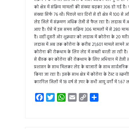
को क्षेत्र में संक्रिय मामलों की संख्या बढ़कर 306 हो गई है। न
संख्या सिर्फ 76 थी। पिछले चार दिनों से ही क्षेत्र में 100
लेह जिले में संक्रमण अधिक तेजी से फैल रहा है। लद्दाख में
आए हैं। ऐसे में इस समय सक्रिय 306 मामलों में से 280 मामल
हैं। वहीं दूसरी ओर शुक्रवार को लद्दाख में कोरोना के 20
लद्दाख में अब तक काेरोना के करीब 21,601 मामले सामने आ चुके
कोरोना की रोकथाम के लिए लेह में सख्ती बरती ता रही है। ऐसे म
से बैठक कर कोरोना की रोकथाम के लिए अभियान में तेजी ल
प्रशासन के साथ मिलकर लेह के बाजारों के साथ सार्वजनिक 
किया जा रहा है। इसके साथ क्षेत्र में कोरोना के टेस्ट व स्क्
कारगिल जिलों में 18 वर्ष से उपर के सभी आयु वर्गाें में 1.
F
T
W
E
C
S
a
w
h
m
o
h
c
i
a
a
p
a
e
t
t
i
y
r