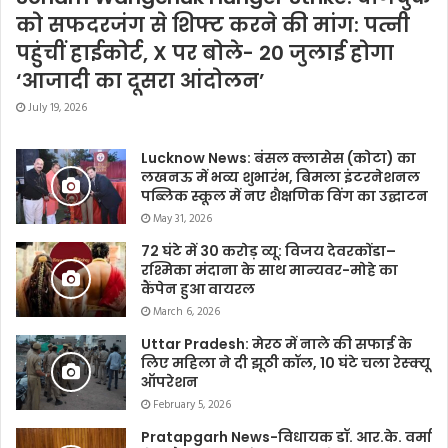
को सफदरजंग से शिफ्ट करने की मांग: पत्नी
पहुंचीं हाईकोर्ट, X पर बोले- 20 जुलाई होगा
‘आजादी का दूसरा आंदोलन’
July 19, 2026
Lucknow News: बंसल क्लासेस (कोटा) का
लखनऊ में भव्य शुभारंभ, बिमला इंटरनेशनल
पब्लिक स्कूल में नए शैक्षणिक विंग का उद्घाटन
May 31, 2026
72 घंटे में 30 करोड़ व्यू: विजय देवरकोंडा–
रश्मिका मंदाना के साथ मान्यवर-मोहे का
कैंपेन हुआ वायरल
March 6, 2026
Uttar Pradesh: मेरठ में नाले की सफाई के
लिए महिला ने दी झूठी कॉल, 10 घंटे चला रेस्क्यू
ऑपरेशन
February 5, 2026
Pratapgarh News-विधायक डॉ. आर.के. वर्मा