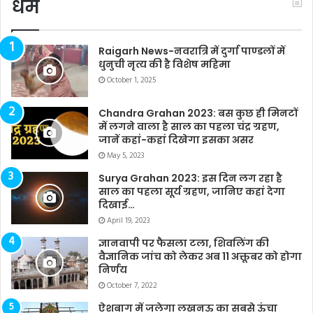
धर्म
Raigarh News-नवरात्रि में दुर्गा पाण्डलों में
धुनुची नृत्य की है विशेष महिमा
October 1, 2025
Chandra Grahan 2023: बस कुछ ही मिनटों
में लगने वाला है साल का पहला चंद्र ग्रहण,
जानें कहां-कहां दिखेगा इसका असर
May 5, 2023
Surya Grahan 2023: इस दिन लग रहा है
साल का पहला सूर्य ग्रहण, जानिए कहां देगा
दिखाई…
April 19, 2023
ज्ञानवापी पर फैसला टला, शिवलिंग की
वैज्ञानिक जांच को लेकर अब 11 अक्तूबर को होगा
निर्णय
October 7, 2022
ऐशबाग में जलेगा लखनऊ का सबसे ऊंचा