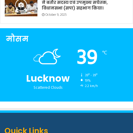
ने बतौर सदस्य एवं उपमुख्य सचेतक,
विधानसभा (सपा) सहभाग किया।
October 9, 2025
मौसम
39
℃
Lucknow
39º - 39º
19%
2.2 km/h
Scattered Clouds
Quick Links