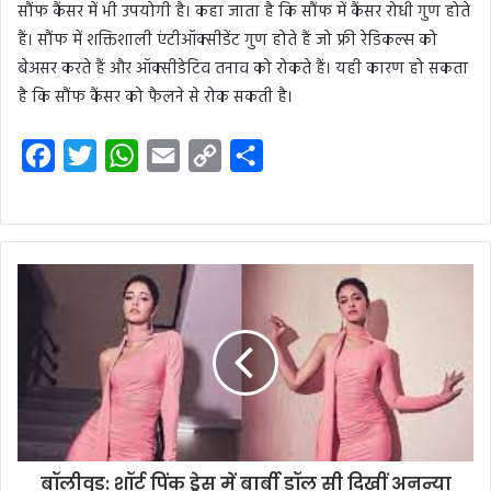
सौंफ कैंसर में भी उपयोगी है। कहा जाता है कि सौंफ में कैंसर रोधी गुण होते
हैं। सौंफ में शक्तिशाली एंटीऑक्सीडेंट गुण होते हैं जो फ्री रेडिकल्स को
बेअसर करते हैं और ऑक्सीडेटिव तनाव को रोकते हैं। यही कारण हो सकता
है कि सौंफ कैंसर को फैलने से रोक सकती है।
F
T
W
E
C
S
a
w
h
m
o
h
c
i
a
a
p
a
e
t
t
i
y
r
b
t
s
l
L
e
o
e
A
i
o
r
p
n
k
p
k
बॉलीवुड: शॉर्ट पिंक ड्रेस में बार्बी डॉल सी दिखीं अनन्या