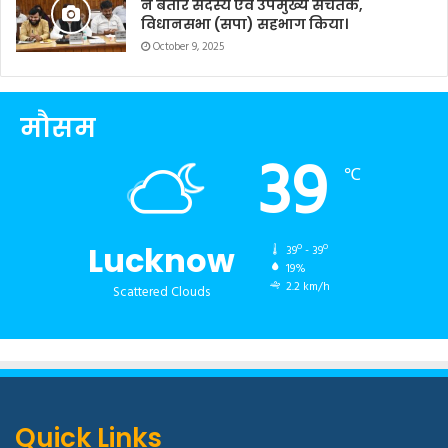
ने बतौर सदस्य एवं उपमुख्य सचेतक,
विधानसभा (सपा) सहभाग किया।
October 9, 2025
मौसम
39
℃
Lucknow
39º - 39º
19%
2.2 km/h
Scattered Clouds
Quick Links