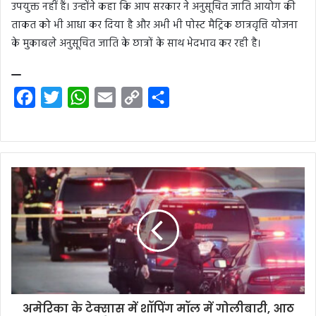
उपयुक्त नहीं हैं। उन्होंने कहा कि आप सरकार ने अनुसूचित जाति आयोग की
ताकत को भी आधा कर दिया है और अभी भी पोस्ट मैट्रिक छात्रवृत्ति योजना
के मुकाबले अनुसूचित जाति के छात्रों के साथ भेदभाव कर रही है।
F
T
W
E
C
S
a
w
h
m
o
h
c
i
a
a
p
a
e
t
t
i
y
r
b
t
s
l
L
e
o
e
A
i
o
r
p
n
k
p
k
अमेरिका के टेक्सास में शॉपिंग मॉल में गोलीबारी, आठ