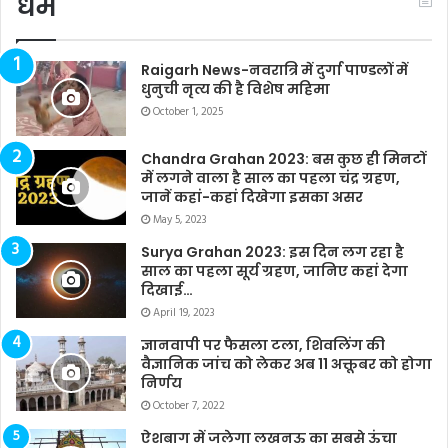
धर्म
Raigarh News-नवरात्रि में दुर्गा पाण्डलों में
धुनुची नृत्य की है विशेष महिमा
October 1, 2025
Chandra Grahan 2023: बस कुछ ही मिनटों
में लगने वाला है साल का पहला चंद्र ग्रहण,
जानें कहां-कहां दिखेगा इसका असर
May 5, 2023
Surya Grahan 2023: इस दिन लग रहा है
साल का पहला सूर्य ग्रहण, जानिए कहां देगा
दिखाई…
April 19, 2023
ज्ञानवापी पर फैसला टला, शिवलिंग की
वैज्ञानिक जांच को लेकर अब 11 अक्तूबर को होगा
निर्णय
October 7, 2022
ऐशबाग में जलेगा लखनऊ का सबसे ऊंचा