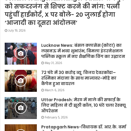
को सफदरजंग से शिफ्ट करने की मांग: पत्नी
पहुंचीं हाईकोर्ट, X पर बोले- 20 जुलाई होगा
‘आजादी का दूसरा आंदोलन’
July 19, 2026
Lucknow News: बंसल क्लासेस (कोटा) का
लखनऊ में भव्य शुभारंभ, बिमला इंटरनेशनल
पब्लिक स्कूल में नए शैक्षणिक विंग का उद्घाटन
May 31, 2026
72 घंटे में 30 करोड़ व्यू: विजय देवरकोंडा–
रश्मिका मंदाना के साथ मान्यवर-मोहे का
कैंपेन हुआ वायरल
March 6, 2026
Uttar Pradesh: मेरठ में नाले की सफाई के
लिए महिला ने दी झूठी कॉल, 10 घंटे चला रेस्क्यू
ऑपरेशन
February 5, 2026
Pratapgarh News-विधायक डॉ. आर.के. वर्मा