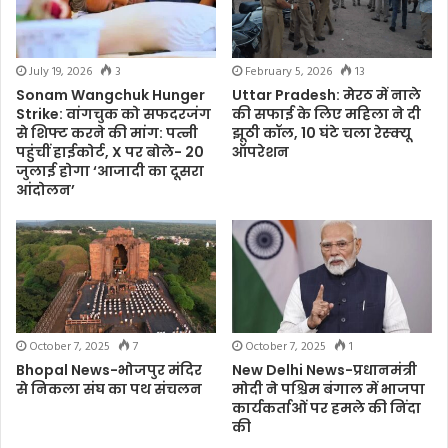
July 19, 2026
3
February 5, 2026
13
Sonam Wangchuk Hunger
Uttar Pradesh: मेरठ में नाले
Strike: वांगचुक को सफदरजंग
की सफाई के लिए महिला ने दी
से शिफ्ट करने की मांग: पत्नी
झूठी कॉल, 10 घंटे चला रेस्क्यू
पहुंचीं हाईकोर्ट, X पर बोले- 20
ऑपरेशन
जुलाई होगा ‘आजादी का दूसरा
आंदोलन’
October 7, 2025
7
October 7, 2025
1
Bhopal News-भोजपुर मंदिर
New Delhi News-प्रधानमंत्री
से निकला संघ का पथ संचलन
मोदी ने पश्चिम बंगाल में भाजपा
कार्यकर्ताओं पर हमले की निंदा
की