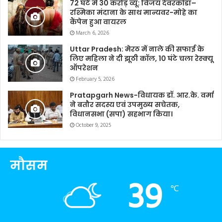
72 घंटे में 30 करोड़ व्यू: विजय देवरकोंडा–
रश्मिका मंदाना के साथ मान्यवर-मोहे का
कैंपेन हुआ वायरल
March 6, 2026
Uttar Pradesh: मेरठ में नाले की सफाई के
लिए महिला ने दी झूठी कॉल, 10 घंटे चला रेस्क्यू
ऑपरेशन
February 5, 2026
Pratapgarh News-विधायक डॉ. आर.के. वर्मा
ने बतौर सदस्य एवं उपमुख्य सचेतक,
विधानसभा (सपा) सहभाग किया।
October 9, 2025
मौसम
39
℃