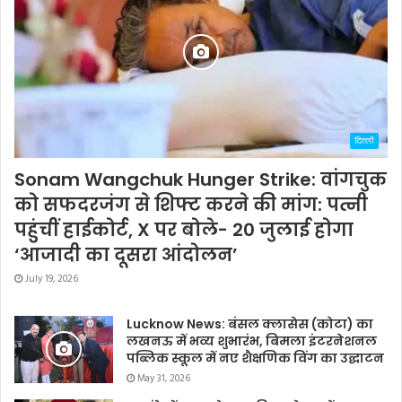
दिल्ली
Sonam Wangchuk Hunger Strike: वांगचुक
को सफदरजंग से शिफ्ट करने की मांग: पत्नी
पहुंचीं हाईकोर्ट, X पर बोले- 20 जुलाई होगा
‘आजादी का दूसरा आंदोलन’
July 19, 2026
Lucknow News: बंसल क्लासेस (कोटा) का
लखनऊ में भव्य शुभारंभ, बिमला इंटरनेशनल
पब्लिक स्कूल में नए शैक्षणिक विंग का उद्घाटन
May 31, 2026