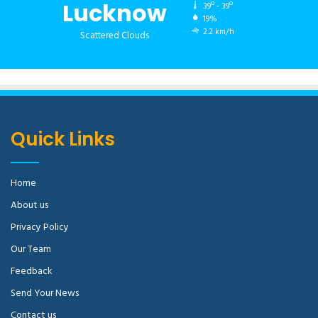
Lucknow
39º - 39º
19%
2.2 km/h
Scattered Clouds
Quick Links
Home
About us
Privacy Policy
Our Team
Feedback
Send Your News
Contact us