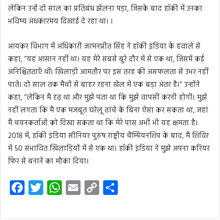
लेकिन उन्हें दो साल का प्रतिबंध झेलना पड़ा, जिसके बाद हॉकी में उनका
भविष्य अंधकारमय दिखाई दे रहा था। ।
आयकर विभाग में अधिकारी जरमनप्रीत सिंह ने हॉकी इंडिया के हवाले से
कहा, “यह आसान नहीं था। यह मेरे सबसे बुरे दौर में से एक था, जिसमें कई
अनिश्चितताएँ थीं। खिलाड़ी आमतौर पर इस तरह की असफलता से उभर नहीं
पाते। दो साल तक मैचों से बाहर रहना खेल में एक बड़ा अंतर है।” उन्होंने
कहा, “लेकिन मैं दृढ़ था और मुझे पता था कि मुझे वापसी करनी होगी। मुझे
नहीं लगता कि मैं एक मजबूत घरेलू ढांचे के बिना ऐसा कर सकता था, जहां
मैं चयनकर्ताओं को दिखा सकता था कि मेरे पास अभी भी यह क्षमता है।
2018 में, हॉकी इंडिया सीनियर पुरुष राष्ट्रीय चैम्पियनशिप के बाद, मैं शिविर
में 50 संभावित खिलाड़ियों में से एक था। हॉकी इंडिया ने मुझे अपना करियर
फिर से बनाने का मौका दिया।
F
T
W
E
C
S
a
w
h
m
o
h
c
i
a
a
p
a