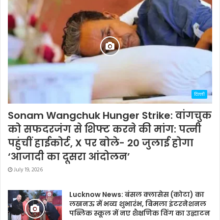
दिल्ली
Sonam Wangchuk Hunger Strike: वांगचुक
को सफदरजंग से शिफ्ट करने की मांग: पत्नी
पहुंचीं हाईकोर्ट, X पर बोले- 20 जुलाई होगा
‘आजादी का दूसरा आंदोलन’
July 19, 2026
Lucknow News: बंसल क्लासेस (कोटा) का
लखनऊ में भव्य शुभारंभ, बिमला इंटरनेशनल
पब्लिक स्कूल में नए शैक्षणिक विंग का उद्घाटन