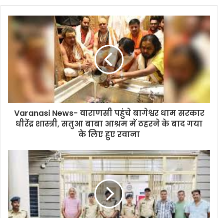
e
t
t
i
y
r
b
t
s
l
L
e
o
e
A
i
o
r
p
n
k
p
k
Varanasi News- वाराणसी पहुंचे बागेश्वर धाम सरकार
धीरेंद्र शास्त्री, सतुआ बाबा आश्रम में ठहरने के बाद गया
के लिए हुए रवाना