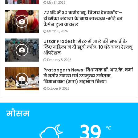
May 31, 2026
72 घंटे में 30 करोड़ व्यू: विजय देवरकोंडा–
रश्मिका मंदाना के साथ मान्यवर-मोहे का
कैंपेन हुआ वायरल
March 6, 2026
Uttar Pradesh: मेरठ में नाले की सफाई के
लिए महिला ने दी झूठी कॉल, 10 घंटे चला रेस्क्यू
ऑपरेशन
February 5, 2026
Pratapgarh News-विधायक डॉ. आर.के. वर्मा
ने बतौर सदस्य एवं उपमुख्य सचेतक,
विधानसभा (सपा) सहभाग किया।
October 9, 2025
मौसम
39
℃