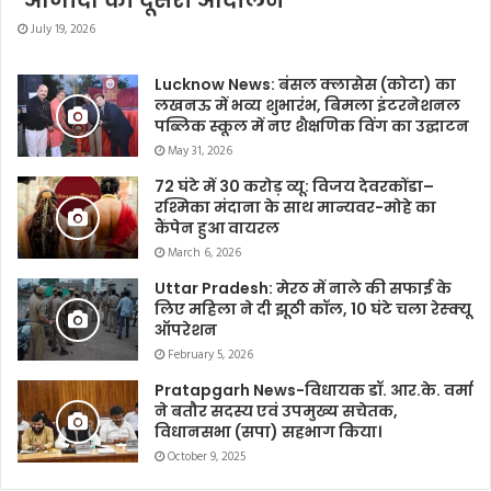
‘आजादी का दूसरा आंदोलन’
July 19, 2026
Lucknow News: बंसल क्लासेस (कोटा) का
लखनऊ में भव्य शुभारंभ, बिमला इंटरनेशनल
पब्लिक स्कूल में नए शैक्षणिक विंग का उद्घाटन
May 31, 2026
72 घंटे में 30 करोड़ व्यू: विजय देवरकोंडा–
रश्मिका मंदाना के साथ मान्यवर-मोहे का
कैंपेन हुआ वायरल
March 6, 2026
Uttar Pradesh: मेरठ में नाले की सफाई के
लिए महिला ने दी झूठी कॉल, 10 घंटे चला रेस्क्यू
ऑपरेशन
February 5, 2026
Pratapgarh News-विधायक डॉ. आर.के. वर्मा
ने बतौर सदस्य एवं उपमुख्य सचेतक,
विधानसभा (सपा) सहभाग किया।
October 9, 2025