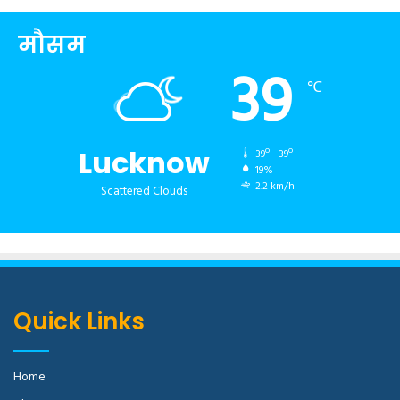
मौसम
39
℃
Lucknow
39º - 39º
19%
2.2 km/h
Scattered Clouds
Quick Links
Home