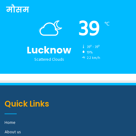
मौसम
39
℃
Lucknow
39º - 39º
19%
2.2 km/h
Scattered Clouds
Quick Links
Home
About us