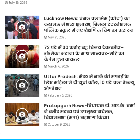
July 19, 2026
Lucknow News: बंसल क्लासेस (कोटा) का
लखनऊ में भव्य शुभारंभ, बिमला इंटरनेशनल
पब्लिक स्कूल में नए शैक्षणिक विंग का उद्घाटन
May 31, 2026
72 घंटे में 30 करोड़ व्यू: विजय देवरकोंडा–
रश्मिका मंदाना के साथ मान्यवर-मोहे का
कैंपेन हुआ वायरल
March 6, 2026
Uttar Pradesh: मेरठ में नाले की सफाई के
लिए महिला ने दी झूठी कॉल, 10 घंटे चला रेस्क्यू
ऑपरेशन
February 5, 2026
Pratapgarh News-विधायक डॉ. आर.के. वर्मा
ने बतौर सदस्य एवं उपमुख्य सचेतक,
विधानसभा (सपा) सहभाग किया।
October 9, 2025