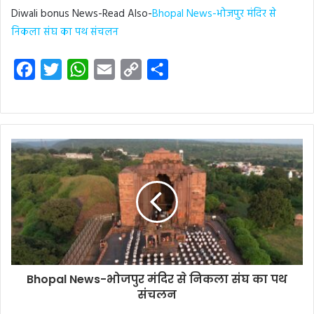
Diwali bonus News-Read Also-
Bhopal News-भोजपुर मंदिर से
निकला संघ का पथ संचलन
F
T
W
E
C
S
a
w
h
m
o
h
c
i
a
a
p
a
e
t
t
i
y
r
b
t
s
l
L
e
o
e
A
i
o
r
p
n
k
p
k
Bhopal News-भोजपुर मंदिर से निकला संघ का पथ
संचलन