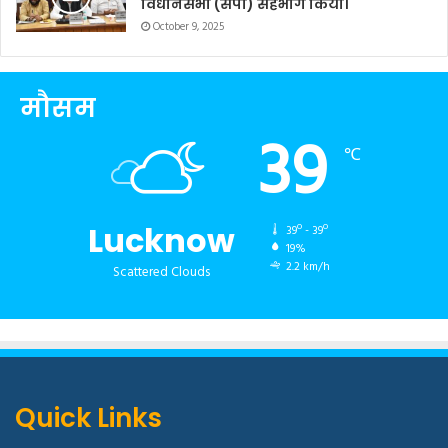
विधानसभा (सपा) सहभाग किया।
October 9, 2025
मौसम
39
℃
Lucknow
39º - 39º
19%
2.2 km/h
Scattered Clouds
Quick Links