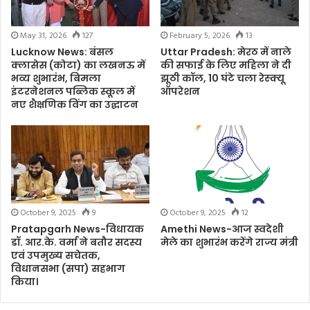
May 31, 2026
127
February 5, 2026
13
Lucknow News: बंसल
Uttar Pradesh: मेरठ में नाले
क्लासेस (कोटा) का लखनऊ में
की सफाई के लिए महिला ने दी
भव्य शुभारंभ, बिमला
झूठी कॉल, 10 घंटे चला रेस्क्यू
इंटरनेशनल पब्लिक स्कूल में
ऑपरेशन
नए शैक्षणिक विंग का उद्घाटन
October 9, 2025
9
October 9, 2025
12
Pratapgarh News-विधायक
Amethi News-आज स्वदेशी
डॉ. आर.के. वर्मा ने बतौर सदस्य
मेले का शुभारंभ करेंगे राज्य मंत्री
एवं उपमुख्य सचेतक,
विधानसभा (सपा) सहभाग
किया।