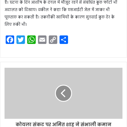
है। घटना के दिन आशीष के दंगल में मौजूद रहने से संबंधित कुछ फोटो भी
अदालत को दिखाए। वकील ने कहा कि एसआईटी जेल में जाकर भी
पूछताछ कर सकती है। तकनीकी खामियों के कारण सुनवाई कुछ देर के
लिए रुकी भी।
F
T
W
E
C
S
a
w
h
m
o
h
c
i
a
a
p
a
e
t
t
i
y
r
b
t
s
l
L
e
o
e
A
i
o
r
p
n
k
p
k
कोयला संकट पर अमित शाह ने संभाली कमान