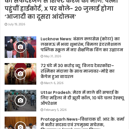
को सफदरजंग से शिफ्ट करने की मांग: पत्नी
पहुंचीं हाईकोर्ट, X पर बोले- 20 जुलाई होगा
‘आजादी का दूसरा आंदोलन’
July 19, 2026
Lucknow News: बंसल क्लासेस (कोटा) का
लखनऊ में भव्य शुभारंभ, बिमला इंटरनेशनल
पब्लिक स्कूल में नए शैक्षणिक विंग का उद्घाटन
May 31, 2026
72 घंटे में 30 करोड़ व्यू: विजय देवरकोंडा–
रश्मिका मंदाना के साथ मान्यवर-मोहे का
कैंपेन हुआ वायरल
March 6, 2026
Uttar Pradesh: मेरठ में नाले की सफाई के
लिए महिला ने दी झूठी कॉल, 10 घंटे चला रेस्क्यू
ऑपरेशन
February 5, 2026
Pratapgarh News-विधायक डॉ. आर.के. वर्मा
ने बतौर सदस्य एवं उपमुख्य सचेतक,