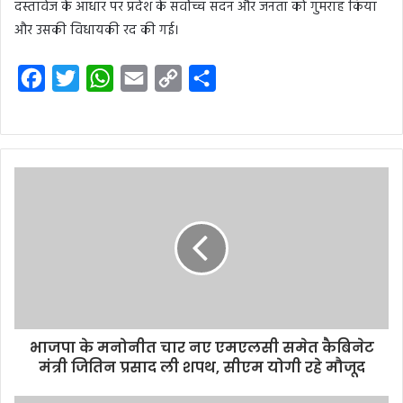
दस्तावेज के आधार पर प्रदेश के सर्वोच्च सदन और जनता को गुमराह किया
और उसकी विधायकी रद की गई।
F
T
W
E
C
S
a
w
h
m
o
h
c
i
a
a
p
a
e
t
t
i
y
r
b
t
s
l
L
e
o
e
A
i
o
r
p
n
k
p
k
भाजपा के मनोनीत चार नए एमएलसी समेत कैबिनेट
मंत्री जितिन प्रसाद ली शपथ, सीएम योगी रहे मौजूद