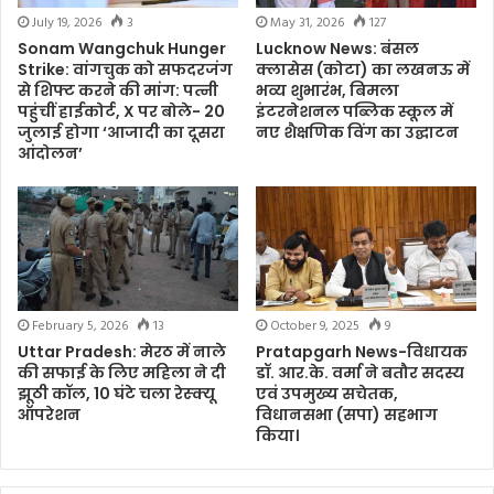
July 19, 2026
3
May 31, 2026
127
Sonam Wangchuk Hunger
Lucknow News: बंसल
Strike: वांगचुक को सफदरजंग
क्लासेस (कोटा) का लखनऊ में
से शिफ्ट करने की मांग: पत्नी
भव्य शुभारंभ, बिमला
पहुंचीं हाईकोर्ट, X पर बोले- 20
इंटरनेशनल पब्लिक स्कूल में
जुलाई होगा ‘आजादी का दूसरा
नए शैक्षणिक विंग का उद्घाटन
आंदोलन’
February 5, 2026
13
October 9, 2025
9
Uttar Pradesh: मेरठ में नाले
Pratapgarh News-विधायक
की सफाई के लिए महिला ने दी
डॉ. आर.के. वर्मा ने बतौर सदस्य
झूठी कॉल, 10 घंटे चला रेस्क्यू
एवं उपमुख्य सचेतक,
ऑपरेशन
विधानसभा (सपा) सहभाग
किया।