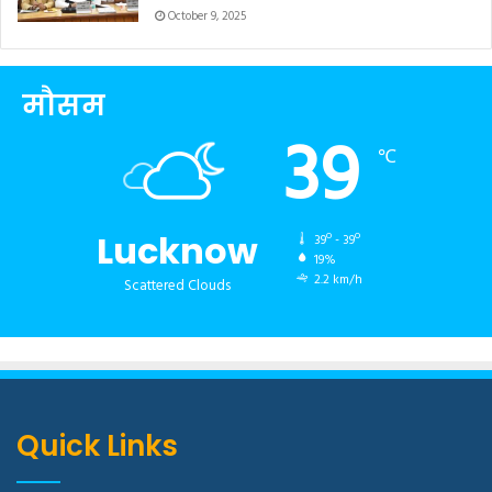
October 9, 2025
मौसम
39
℃
Lucknow
39º - 39º
19%
2.2 km/h
Scattered Clouds
Quick Links