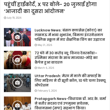
पहुंचीं हाईकोर्ट, X पर बोले- 20 जुलाई होगा
‘आजादी का दूसरा आंदोलन’
July 19, 2026
Lucknow News: बंसल क्लासेस (कोटा) का
लखनऊ में भव्य शुभारंभ, बिमला इंटरनेशनल
पब्लिक स्कूल में नए शैक्षणिक विंग का उद्घाटन
May 31, 2026
72 घंटे में 30 करोड़ व्यू: विजय देवरकोंडा–
रश्मिका मंदाना के साथ मान्यवर-मोहे का
कैंपेन हुआ वायरल
March 6, 2026
Uttar Pradesh: मेरठ में नाले की सफाई के
लिए महिला ने दी झूठी कॉल, 10 घंटे चला रेस्क्यू
ऑपरेशन
February 5, 2026
Pratapgarh News-विधायक डॉ. आर.के. वर्मा
ने बतौर सदस्य एवं उपमुख्य सचेतक,
विधानसभा (सपा) सहभाग किया।