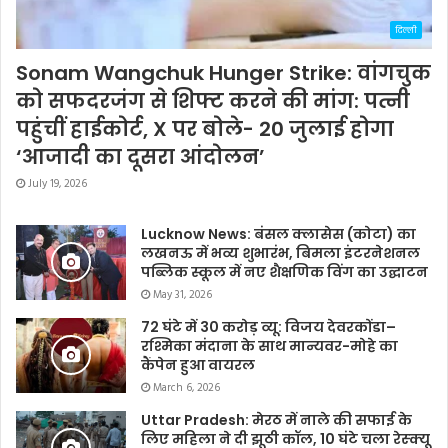
दिल्ली
Sonam Wangchuk Hunger Strike: वांगचुक
को सफदरजंग से शिफ्ट करने की मांग: पत्नी
पहुंचीं हाईकोर्ट, X पर बोले- 20 जुलाई होगा
‘आजादी का दूसरा आंदोलन’
July 19, 2026
Lucknow News: बंसल क्लासेस (कोटा) का
लखनऊ में भव्य शुभारंभ, बिमला इंटरनेशनल
पब्लिक स्कूल में नए शैक्षणिक विंग का उद्घाटन
May 31, 2026
72 घंटे में 30 करोड़ व्यू: विजय देवरकोंडा–
रश्मिका मंदाना के साथ मान्यवर-मोहे का
कैंपेन हुआ वायरल
March 6, 2026
Uttar Pradesh: मेरठ में नाले की सफाई के
लिए महिला ने दी झूठी कॉल, 10 घंटे चला रेस्क्यू