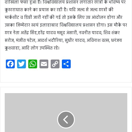
दाखिला फंसा हुआ है। विश्वविद्यालय प्रशासन लगातार छात्रों के भविष्य पर
कुठाराघात करने का प्रयास कर रही है। यदि जल्द से जल्द छात्रों की
मार्कशीट व डिग्री जारी नहीं की गई तो इसके लिए उग्र आंदोलन होगा और
उसका जिम्मेदार स्वयं इलाहाबाद विश्वविद्यालय प्रशासन होगा। इस मौके पर
छात्र नेता अतेंद्र सिंह,हरेंद्र यादव मसूद अंसारी, नवनीत यादव, शिव शंकर
सरोज, मंजीत पटेल, आदर्श भदौरिया, सुधीर यादव, अविनाश वत्स, धनंजय
कुशवाहा, आदि लोग उपस्थित रहे।
F
T
W
E
C
S
a
w
h
m
o
h
c
i
a
a
p
a
e
t
t
i
y
r
b
t
s
l
L
e
o
e
A
i
o
r
p
n
k
p
k