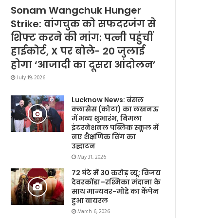
Sonam Wangchuk Hunger
Strike: वांगचुक को सफदरजंग से
शिफ्ट करने की मांग: पत्नी पहुंचीं
हाईकोर्ट, X पर बोले- 20 जुलाई
होगा ‘आजादी का दूसरा आंदोलन’
July 19, 2026
Lucknow News: बंसल
क्लासेस (कोटा) का लखनऊ
में भव्य शुभारंभ, बिमला
इंटरनेशनल पब्लिक स्कूल में
नए शैक्षणिक विंग का
उद्घाटन
May 31, 2026
72 घंटे में 30 करोड़ व्यू: विजय
देवरकोंडा–रश्मिका मंदाना के
साथ मान्यवर-मोहे का कैंपेन
हुआ वायरल
March 6, 2026