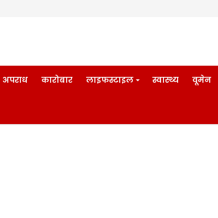
अपराध
कारोबार
लाइफस्टाइल
स्वास्थ्य
वूमेन