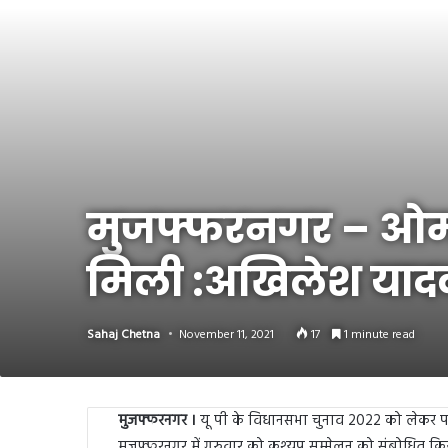
Link
Share
मुजफ्फरनगर – ओमप्
मिली :अखिलेश याद
Sahaj Chetna
November 11, 2021
17
1 minute read
मुजफ्फरनगर ।
यू पी के विधानसभा चुनाव 2022 को लेकर पार्
मुजफ्फरनगर में गुरुवार को कश्यप सम्मेलन को संबोधित किया। 