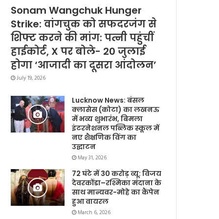
Sonam Wangchuk Hunger
Strike: वांगचुक को सफदरजंग से
शिफ्ट करने की मांग: पत्नी पहुंचीं
हाईकोर्ट, X पर बोले- 20 जुलाई
होगा ‘आजादी का दूसरा आंदोलन’
July 19, 2026
Lucknow News: बंसल
क्लासेस (कोटा) का लखनऊ
में भव्य शुभारंभ, बिमला
इंटरनेशनल पब्लिक स्कूल में
नए शैक्षणिक विंग का
उद्घाटन
May 31, 2026
72 घंटे में 30 करोड़ व्यू: विजय
देवरकोंडा–रश्मिका मंदाना के
साथ मान्यवर-मोहे का कैंपेन
हुआ वायरल
March 6, 2026