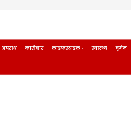
अपराध
कारोबार
लाइफस्टाइल
स्वास्थ्य
वूमेन