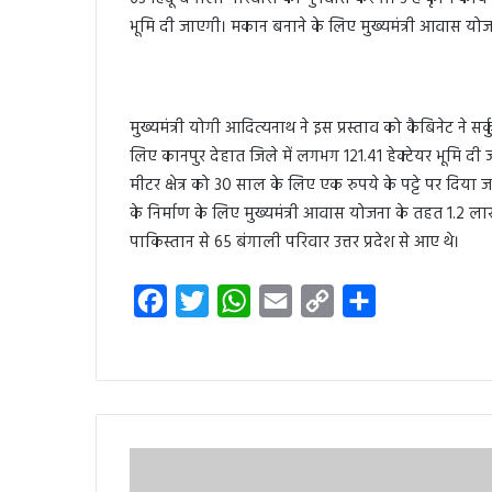
भूमि दी जाएगी। मकान बनाने के लिए मुख्यमंत्री आवास योज
मुख्यमंत्री योगी आदित्यनाथ ने इस प्रस्ताव को कैबिनेट ने स
लिए कानपुर देहात जिले में लगभग 121.41 हेक्टेयर भूमि दी
मीटर क्षेत्र को 30 साल के लिए एक रुपये के पट्टे पर दिय
के निर्माण के लिए मुख्यमंत्री आवास योजना के तहत 1.2 लाख
पाकिस्तान से 65 बंगाली परिवार उत्तर प्रदेश से आए थे।
F
T
W
E
C
S
a
w
h
m
o
h
c
i
a
a
p
a
e
t
t
i
y
r
b
t
s
l
L
e
o
e
A
i