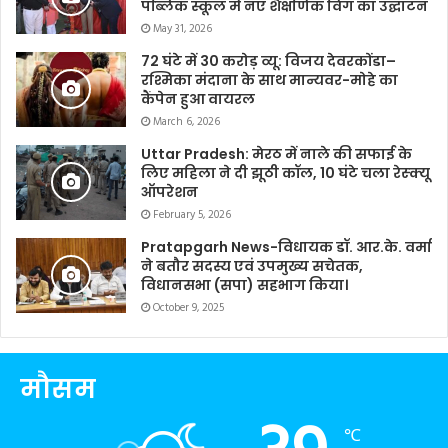
पब्लिक स्कूल में नए शैक्षणिक विंग का उद्घाटन
May 31, 2026
72 घंटे में 30 करोड़ व्यू: विजय देवरकोंडा–
रश्मिका मंदाना के साथ मान्यवर-मोहे का
कैंपेन हुआ वायरल
March 6, 2026
Uttar Pradesh: मेरठ में नाले की सफाई के
लिए महिला ने दी झूठी कॉल, 10 घंटे चला रेस्क्यू
ऑपरेशन
February 5, 2026
Pratapgarh News-विधायक डॉ. आर.के. वर्मा
ने बतौर सदस्य एवं उपमुख्य सचेतक,
विधानसभा (सपा) सहभाग किया।
October 9, 2025
मौसम
℃