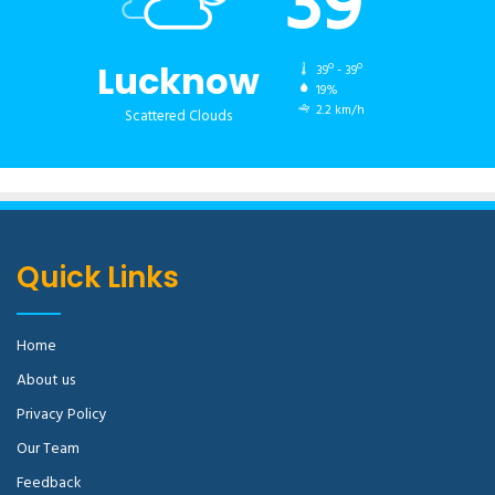
39
Lucknow
39º - 39º
19%
2.2 km/h
Scattered Clouds
Quick Links
Home
About us
Privacy Policy
Our Team
Feedback