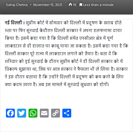
Sahaj Chetna
November 15, 2021
16
Less than a minute
नई दिल्‍ली ।
सुप्रीम कोर्ट में सोमवार को दिल्‍ली में प्रदूषण के खराब होते
स्‍तर पर फिर सुनवाई केदौरान दिल्‍ली सरकार ने अपना हलफनामा दायर
किया है। इसमें कहा गया है कि दिल्‍ली समेत एनसीआर क्षेत्र में पूर्ण
लाकडाउन से ही हालात पर काबू पाया जा सकता है। इसमें कहा गया है कि
दिल्‍ली सरकार पूरे राज्‍य में लाकडाउन लगाने को तैयार है। बता दें कि
शनिवार को हुई सुनवाई के दौरान सुप्रीम कोर्ट ने ही दिल्‍ली सरकार को ये
विकल्‍प सुझाया था, जिस पर आज सरकार ने फैसला भी ले लिया है। सरकार
ने इस दौरान बताया है कि उन्‍होंने दिल्‍ली में प्रदूषण को कम करने के लिए
क्‍या कदम उठाए हैं। अब इस मामले में सुनवाई बुधवार को होगी।
F
T
W
E
C
S
a
w
h
m
o
h
c
i
a
a
p
a