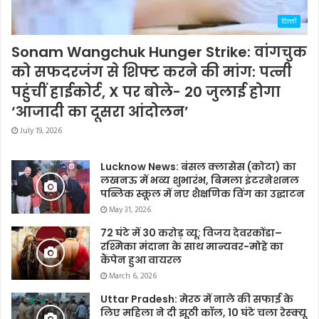
दिल्ली
Sonam Wangchuk Hunger Strike: वांगचुक
को सफदरजंग से शिफ्ट करने की मांग: पत्नी
पहुंचीं हाईकोर्ट, X पर बोले- 20 जुलाई होगा
‘आजादी का दूसरा आंदोलन’
July 19, 2026
Lucknow News: बंसल क्लासेस (कोटा) का
लखनऊ में भव्य शुभारंभ, बिमला इंटरनेशनल
पब्लिक स्कूल में नए शैक्षणिक विंग का उद्घाटन
May 31, 2026
72 घंटे में 30 करोड़ व्यू: विजय देवरकोंडा–
रश्मिका मंदाना के साथ मान्यवर-मोहे का
कैंपेन हुआ वायरल
March 6, 2026
Uttar Pradesh: मेरठ में नाले की सफाई के
लिए महिला ने दी झूठी कॉल, 10 घंटे चला रेस्क्यू