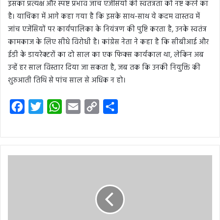
इसका प्रत्यक्ष और स्पष्ट प्रभाव जांच एजेंसियों की स्वतंत्रता को नष्ट करने का
है। याचिका में आगे कहा गया है कि इसके साथ-साथ ये कदम वास्तव में
जांच एजेंसियों पर कार्यपालिका के नियंत्रण की पुष्टि करता है, उनके स्वतंत्र
कामकाज के लिए सीधे विरोधी है। कांग्रेस नेता ने कहा है कि सीबीआई और
ईडी के डायरेक्टरों का दो साल का एक फिक्स कार्यकाल था, लेकिन अब
उन्हें हर साल विस्तार दिया जा सकता है, जब तक कि उनकी नियुक्ति की
शुरुआती तिथि से पांच साल से अधिक न हो।
F
T
W
E
C
S
a
w
h
m
o
h
c
i
a
a
p
a
e
t
t
i
y
r
b
t
s
l
L
e
o
e
A
i
o
r
p
n
k
p
k