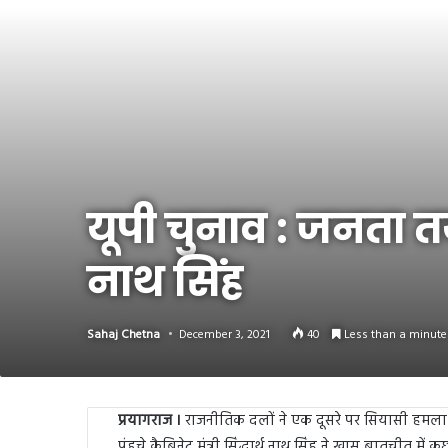
Link
Share
यूपी चुनाव : जनता तय 
नाथ सिंह
Sahaj Chetna
December 3, 2021
40
Less than a minute
प्रयागराज ।
राजनीतिक दलों ने एक दूसरे पर सियासी हमला ते
पंहुचे कैबिनेट मंत्री सिंद्धार्थ नाथ सिंह ने खास बातचीत में