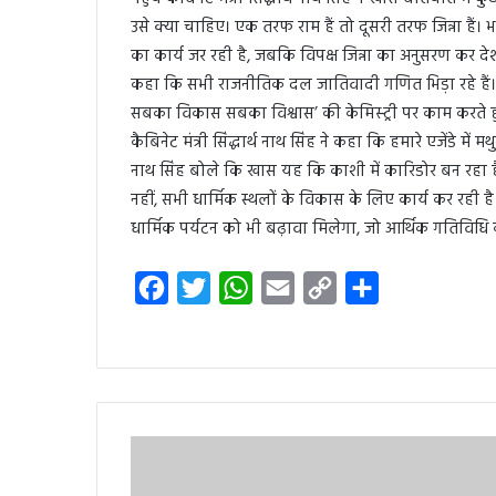
उसे क्या चाहिए। एक तरफ राम हैं तो दूसरी तरफ जिन्ना हैं। भाज
का कार्य जर रही है, जबकि विपक्ष जिन्ना का अनुसरण कर देश क
कहा कि सभी राजनीतिक दल जातिवादी गणित भिड़ा रहे हैं। 
सबका विकास सबका विश्वास’ की केमिस्ट्री पर काम करते हुए
कैबिनेट मंत्री सिंद्धार्थ नाथ सिंह ने कहा कि हमारे एजेंडे में
नाथ सिंह बोले कि खास यह कि काशी में कारिडोर बन रहा ह
नहीं, सभी धार्मिक स्थलों के विकास के लिए कार्य कर रही 
धार्मिक पर्यटन को भी बढ़ावा मिलेगा, जो आर्थिक गतिविधि 
F
T
W
E
C
S
a
w
h
m
o
h
c
i
a
a
p
a
e
t
t
i
y
r
b
t
s
l
L
e
o
e
A
i
o
r
p
n