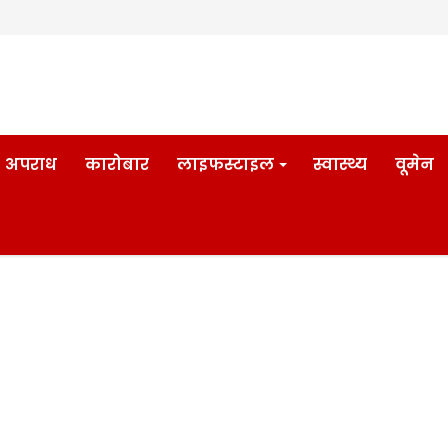
अपराध
कारोबार
लाइफस्टाइल
स्वास्थ्य
वूमेन