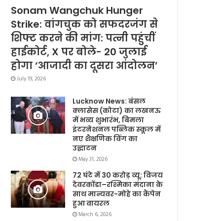
Sonam Wangchuk Hunger
Strike: वांगचुक को सफदरजंग से
शिफ्ट करने की मांग: पत्नी पहुंचीं
हाईकोर्ट, X पर बोले- 20 जुलाई
होगा ‘आजादी का दूसरा आंदोलन’
July 19, 2026
Lucknow News: बंसल
क्लासेस (कोटा) का लखनऊ
में भव्य शुभारंभ, बिमला
इंटरनेशनल पब्लिक स्कूल में
नए शैक्षणिक विंग का
उद्घाटन
May 31, 2026
72 घंटे में 30 करोड़ व्यू: विजय
देवरकोंडा–रश्मिका मंदाना के
साथ मान्यवर-मोहे का कैंपेन
हुआ वायरल
March 6, 2026