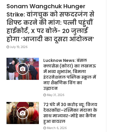
Sonam Wangchuk Hunger
Strike: वांगचुक को सफदरजंग से
शिफ्ट करने की मांग: पत्नी पहुंचीं
हाईकोर्ट, X पर बोले- 20 जुलाई
होगा ‘आजादी का दूसरा आंदोलन’
July 19, 2026
Lucknow News: बंसल
क्लासेस (कोटा) का लखनऊ
में भव्य शुभारंभ, बिमला
इंटरनेशनल पब्लिक स्कूल में
नए शैक्षणिक विंग का
उद्घाटन
May 31, 2026
72 घंटे में 30 करोड़ व्यू: विजय
देवरकोंडा–रश्मिका मंदाना के
साथ मान्यवर-मोहे का कैंपेन
हुआ वायरल
March 6, 2026