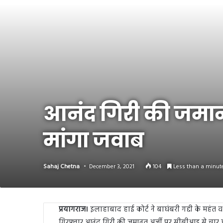
Link
Share
आनंद गिरी की जमानत 
मांगा जवाब
Sahaj Chetna
December 3, 2021
104
Less than a minut
प्रयागराज।
इलाहाबाद हाई कोर्ट ने बाघंबरी गद्दी के महंत व अख
गिरफ्तार आनंद गिरी की जमानत अर्जी पर सीबीआइ से चार हफ्ते