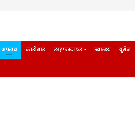
अपराध
कारोबार
लाइफस्टाइल
स्वास्थ्य
वूमेन