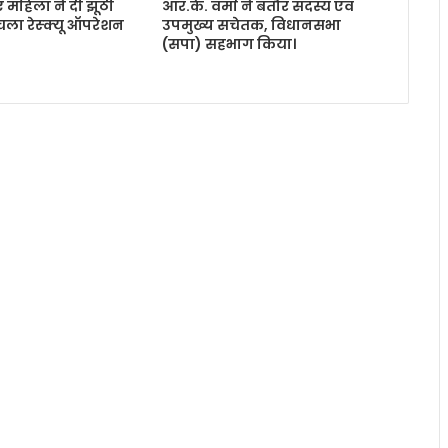
 महिला ने दी झूठी
आर.के. वर्मा ने बतौर सदस्य एवं
 चला रेस्क्यू ऑपरेशन
उपमुख्य सचेतक, विधानसभा
(सपा) सहभाग किया।