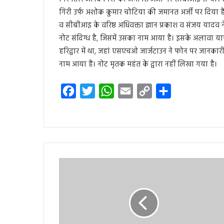
गिरी उर्फ अशोक कुमार चोटिया की जमानत अर्जी पर दिया है
व सीबीआइ के वरिष्ठ अधिवक्ता ज्ञान प्रकाश व संजय यादव
नोट संदिग्ध है, जिसमें उसका नाम आया है। इसके अलावा या
हरिद्वार में था, जहां एसएचओ जार्जटाउन ने फोन पर जानकारी 
नाम आया है। नोट मृतक महंत के द्वारा नहीं लिखा गया है।
F
T
W
E
C
S
a
w
h
m
o
h
c
i
a
a
p
a
e
t
t
i
y
r
b
t
s
l
L
e
o
e
A
i
o
r
p
n
k
p
k