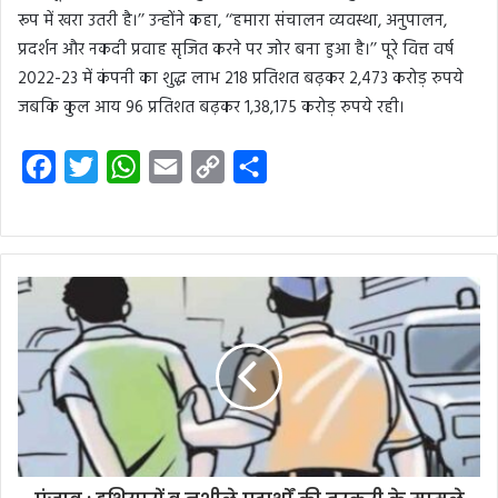
रूप में खरा उतरी है।’’ उन्होंने कहा, ‘‘हमारा संचालन व्यवस्था, अनुपालन,
प्रदर्शन और नकदी प्रवाह सृजित करने पर जोर बना हुआ है।’’ पूरे वित्त वर्ष
2022-23 में कंपनी का शुद्ध लाभ 218 प्रतिशत बढ़कर 2,473 करोड़ रुपये
जबकि कुल आय 96 प्रतिशत बढ़कर 1,38,175 करोड़ रुपये रही।
F
T
W
E
C
S
a
w
h
m
o
h
c
i
a
a
p
a
e
t
t
i
y
r
b
t
s
l
L
e
o
e
A
i
o
r
p
n
k
p
k