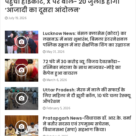
पहुंचीं हाईकोर्ट, X पर बोले- 20 जुलाई होगा
‘आजादी का दूसरा आंदोलन’
July 19, 2026
Lucknow News: बंसल क्लासेस (कोटा) का
लखनऊ में भव्य शुभारंभ, बिमला इंटरनेशनल
पब्लिक स्कूल में नए शैक्षणिक विंग का उद्घाटन
May 31, 2026
72 घंटे में 30 करोड़ व्यू: विजय देवरकोंडा–
रश्मिका मंदाना के साथ मान्यवर-मोहे का
कैंपेन हुआ वायरल
March 6, 2026
Uttar Pradesh: मेरठ में नाले की सफाई के
लिए महिला ने दी झूठी कॉल, 10 घंटे चला रेस्क्यू
ऑपरेशन
February 5, 2026
Pratapgarh News-विधायक डॉ. आर.के. वर्मा
ने बतौर सदस्य एवं उपमुख्य सचेतक,
विधानसभा (सपा) सहभाग किया।