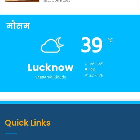
October 9, 2025
मौसम
39
℃
Lucknow
39º - 39º
19%
2.2 km/h
Scattered Clouds
Quick Links