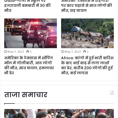
Gaza-गाजा में स्कूल पर
अमेरिका: टेक्सास में राहगीरों
इजरायली बमबारी में 30 की
पर कार चढ़ाने से सात लोगों की
मौत
मौत, छह घायल
May 7, 2023
5
May 7, 2023
2
अमेरिका के टेक्सास में शॉपिंग
Africa: कांगो में हुई भारी बारिश
मॉल में गोलीबारी, आठ लोगों
के बाद आई बाढ़ से लगा लाशों
की मौत, सात घायल, हमलावर
का ढेर, करीब 200 लोगों की हुई
भी ढेर
मौत, कई लापता
ताजा समाचार