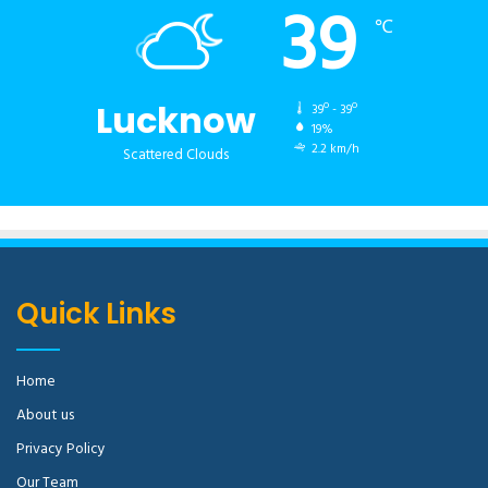
39
℃
Lucknow
39º - 39º
19%
2.2 km/h
Scattered Clouds
Quick Links
Home
About us
Privacy Policy
Our Team