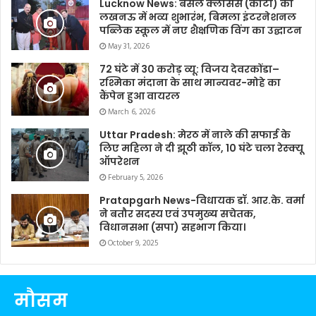
Lucknow News: बंसल क्लासेस (कोटा) का
लखनऊ में भव्य शुभारंभ, बिमला इंटरनेशनल
पब्लिक स्कूल में नए शैक्षणिक विंग का उद्घाटन
May 31, 2026
72 घंटे में 30 करोड़ व्यू: विजय देवरकोंडा–
रश्मिका मंदाना के साथ मान्यवर-मोहे का
कैंपेन हुआ वायरल
March 6, 2026
Uttar Pradesh: मेरठ में नाले की सफाई के
लिए महिला ने दी झूठी कॉल, 10 घंटे चला रेस्क्यू
ऑपरेशन
February 5, 2026
Pratapgarh News-विधायक डॉ. आर.के. वर्मा
ने बतौर सदस्य एवं उपमुख्य सचेतक,
विधानसभा (सपा) सहभाग किया।
October 9, 2025
मौसम